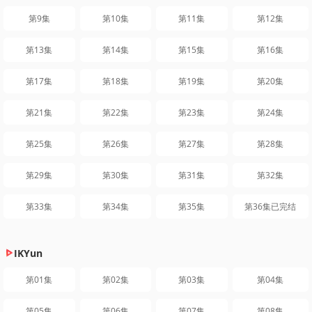
第9集
第10集
第11集
第12集
第13集
第14集
第15集
第16集
第17集
第18集
第19集
第20集
第21集
第22集
第23集
第24集
第25集
第26集
第27集
第28集
第29集
第30集
第31集
第32集
第33集
第34集
第35集
第36集已完结
IKYun
第01集
第02集
第03集
第04集
第05集
第06集
第07集
第08集