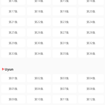
第13集
第14集
第15集
第16集
第17集
第18集
第19集
第20集
第21集
第22集
第23集
第24集
第25集
第26集
第27集
第28集
第29集
第30集
第31集
第32集
第33集
第34集
第35集
第36集
Uyun
第01集
第02集
第03集
第04集
第05集
第06集
第07集
第08集
第09集
第10集
第11集
第12集