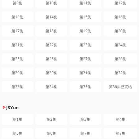
第9集
第10集
第11集
第12集
第13集
第14集
第15集
第16集
第17集
第18集
第19集
第20集
第21集
第22集
第23集
第24集
第25集
第26集
第27集
第28集
第29集
第30集
第31集
第32集
第33集
第34集
第35集
第36集已完结
JSYun
第1集
第2集
第3集
第4集
第5集
第6集
第7集
第8集