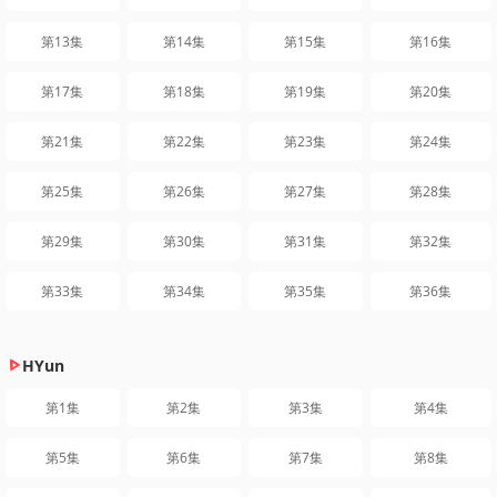
第13集
第14集
第15集
第16集
第17集
第18集
第19集
第20集
第21集
第22集
第23集
第24集
第25集
第26集
第27集
第28集
第29集
第30集
第31集
第32集
第33集
第34集
第35集
第36集
HYun
第1集
第2集
第3集
第4集
第5集
第6集
第7集
第8集