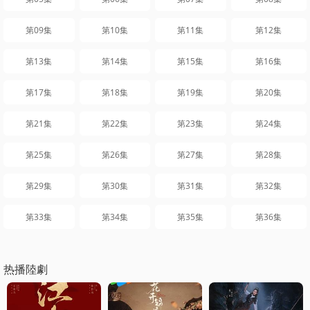
第09集
第10集
第11集
第12集
第13集
第14集
第15集
第16集
第17集
第18集
第19集
第20集
第21集
第22集
第23集
第24集
第25集
第26集
第27集
第28集
第29集
第30集
第31集
第32集
第33集
第34集
第35集
第36集
热播陸劇