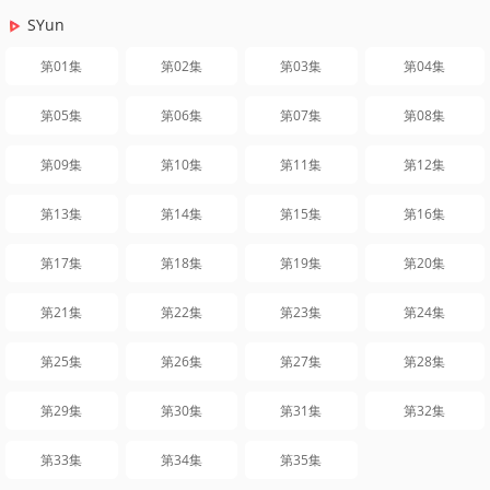
SYun
第01集
第02集
第03集
第04集
第05集
第06集
第07集
第08集
第09集
第10集
第11集
第12集
第13集
第14集
第15集
第16集
第17集
第18集
第19集
第20集
第21集
第22集
第23集
第24集
第25集
第26集
第27集
第28集
第29集
第30集
第31集
第32集
第33集
第34集
第35集