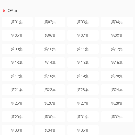
OYun
第01集
第02集
第03集
第04集
第05集
第06集
第07集
第08集
第09集
第10集
第11集
第12集
第13集
第14集
第15集
第16集
第17集
第18集
第19集
第20集
第21集
第22集
第23集
第24集
第25集
第26集
第27集
第28集
第29集
第30集
第31集
第32集
第33集
第34集
第35集