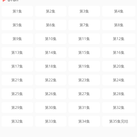
第1集
第2集
第3集
第4集
第5集
第6集
第7集
第8集
第9集
第10集
第11集
第12集
第13集
第14集
第15集
第16集
第17集
第18集
第19集
第20集
第21集
第22集
第23集
第24集
第25集
第26集
第27集
第28集
第29集
第30集
第31集
第32集
第32集
第33集
第34集
第35集完结