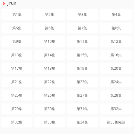
JYun
第1集
第2集
第3集
第4集
第5集
第6集
第7集
第8集
第9集
第10集
第11集
第12集
第13集
第14集
第15集
第16集
第17集
第18集
第19集
第20集
第21集
第22集
第23集
第24集
第25集
第26集
第27集
第28集
第29集
第30集
第31集
第32集
第32集
第33集
第34集
第35集完结