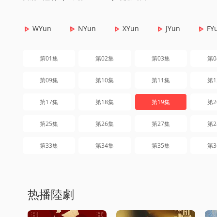
WYun
NYun
XYun
JYun
FY
第01集
第02集
第03集
第0
第09集
第10集
第11集
第1
第17集
第18集
第19集
第2
第25集
第26集
第27集
第2
第33集
第34集
第35集
第3
热播陸劇