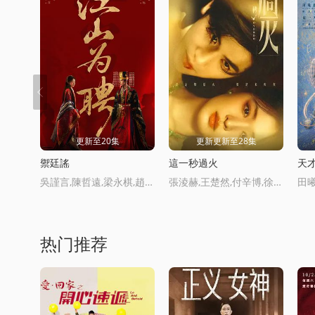
更新至20集
更新更新至28集
禦廷謠
這一秒過火
天
吳謹言,陳哲遠,梁永棋,趙昭儀,張南,郭品超,盛一倫,吳岱融,黃祖鑫,宋麒
張淩赫,王楚然,付辛博,徐振軒
热门推荐