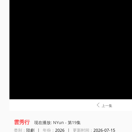

上一集
雲秀行
现在播放: NYun - 第19集
类别：
陸劇
|
年份：
2026
|
更新时间：
2026-07-15