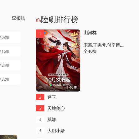
陸劇排行榜
报错


山河枕
1
第08集
宋茜,丁禹兮,付辛博,陳喬恩,梁雪峰,曹駿,周潔瓊,周大爲,丁嘉文,李歡,黃日瑩,孫藝甯,馬昊,徐沐嬋,安悅谿,韓雲雲,張天陽,王森,赫雷,馬夢唯,薑卓君,趙詩意,邵偉桐,丁映智,郎鵬,方曉莉,梁睿瓏
全40集
第16集
第24集
第32集
全40集
逐玉
2
天地劍心
3
莫離
4
大廚小婿
5