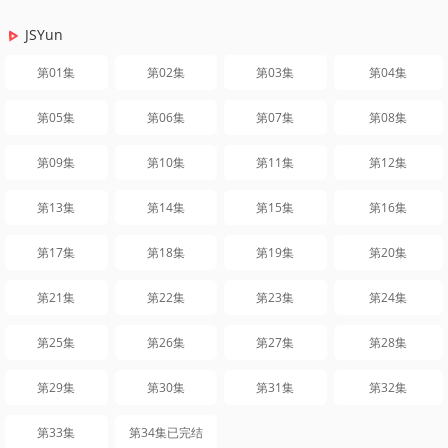
JSYun
第01集
第02集
第03集
第04集
第05集
第06集
第07集
第08集
第09集
第10集
第11集
第12集
第13集
第14集
第15集
第16集
第17集
第18集
第19集
第20集
第21集
第22集
第23集
第24集
第25集
第26集
第27集
第28集
第29集
第30集
第31集
第32集
第33集
第34集已完结