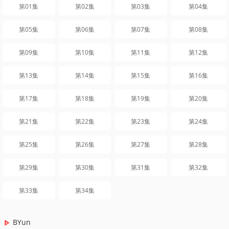
第01集
第02集
第03集
第04集
第05集
第06集
第07集
第08集
第09集
第10集
第11集
第12集
第13集
第14集
第15集
第16集
第17集
第18集
第19集
第20集
第21集
第22集
第23集
第24集
第25集
第26集
第27集
第28集
第29集
第30集
第31集
第32集
第33集
第34集
BYun