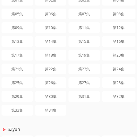
第01集
第02集
第03集
第04集
第05集
第06集
第07集
第08集
第09集
第10集
第11集
第12集
第13集
第14集
第15集
第16集
第17集
第18集
第19集
第20集
第21集
第22集
第23集
第24集
第25集
第26集
第27集
第28集
第29集
第30集
第31集
第32集
第33集
第34集
SZyun