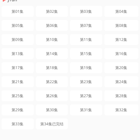
第01集
第02集
第03集
第04集
第05集
第06集
第07集
第08集
第09集
第10集
第11集
第12集
第13集
第14集
第15集
第16集
第17集
第18集
第19集
第20集
第21集
第22集
第23集
第24集
第25集
第26集
第27集
第28集
第29集
第30集
第31集
第32集
第33集
第34集已完结