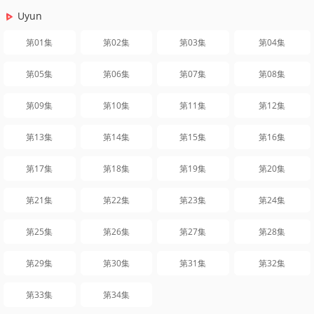
Uyun
第01集
第02集
第03集
第04集
第05集
第06集
第07集
第08集
第09集
第10集
第11集
第12集
第13集
第14集
第15集
第16集
第17集
第18集
第19集
第20集
第21集
第22集
第23集
第24集
第25集
第26集
第27集
第28集
第29集
第30集
第31集
第32集
第33集
第34集