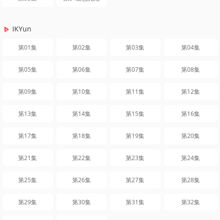
IKYun
第01集
第02集
第03集
第04集
第05集
第06集
第07集
第08集
第09集
第10集
第11集
第12集
第13集
第14集
第15集
第16集
第17集
第18集
第19集
第20集
第21集
第22集
第23集
第24集
第25集
第26集
第27集
第28集
第29集
第30集
第31集
第32集