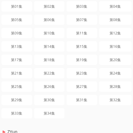
第01集
第02集
第03集
第04集
第05集
第06集
第07集
第08集
第09集
第10集
第11集
第12集
第13集
第14集
第15集
第16集
第17集
第18集
第19集
第20集
第21集
第22集
第23集
第24集
第25集
第26集
第27集
第28集
第29集
第30集
第31集
第32集
第33集
第34集
ZYun