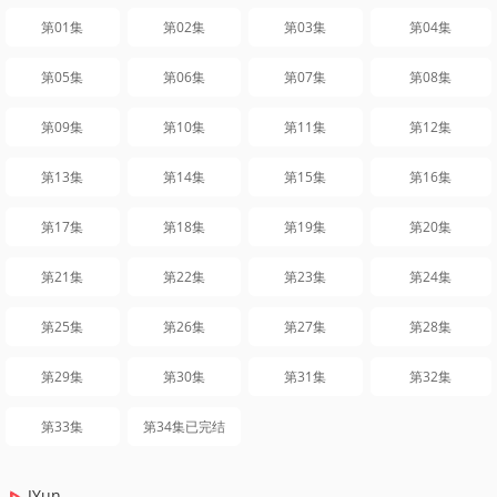
第01集
第02集
第03集
第04集
第05集
第06集
第07集
第08集
第09集
第10集
第11集
第12集
第13集
第14集
第15集
第16集
第17集
第18集
第19集
第20集
第21集
第22集
第23集
第24集
第25集
第26集
第27集
第28集
第29集
第30集
第31集
第32集
第33集
第34集已完结
JYun