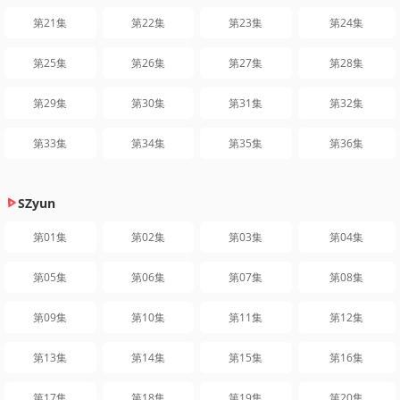
第21集
第22集
第23集
第24集
第25集
第26集
第27集
第28集
第29集
第30集
第31集
第32集
第33集
第34集
第35集
第36集
SZyun
第01集
第02集
第03集
第04集
第05集
第06集
第07集
第08集
第09集
第10集
第11集
第12集
第13集
第14集
第15集
第16集
第17集
第18集
第19集
第20集