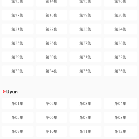
第13集
第14集
第15集
第16集
第17集
第18集
第19集
第20集
第21集
第22集
第23集
第24集
第25集
第26集
第27集
第28集
第29集
第30集
第31集
第32集
第33集
第34集
第35集
第36集
Uyun
第01集
第02集
第03集
第04集
第05集
第06集
第07集
第08集
第09集
第10集
第11集
第12集