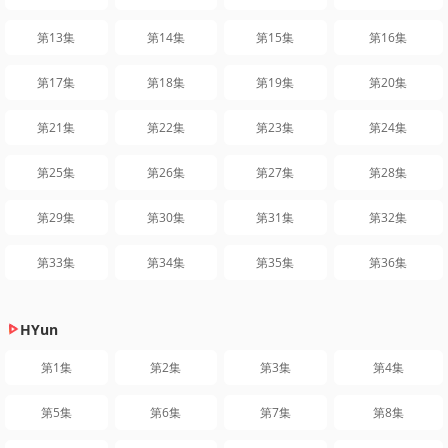
第13集
第14集
第15集
第16集
第17集
第18集
第19集
第20集
第21集
第22集
第23集
第24集
第25集
第26集
第27集
第28集
第29集
第30集
第31集
第32集
第33集
第34集
第35集
第36集
HYun
第1集
第2集
第3集
第4集
第5集
第6集
第7集
第8集