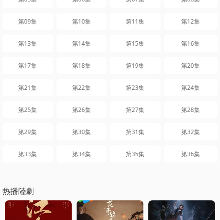
第09集
第10集
第11集
第12集
第13集
第14集
第15集
第16集
第17集
第18集
第19集
第20集
第21集
第22集
第23集
第24集
第25集
第26集
第27集
第28集
第29集
第30集
第31集
第32集
第33集
第34集
第35集
第36集
热播陸劇