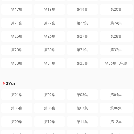
第17集
第18集
第19集
第20集
第21集
第22集
第23集
第24集
第25集
第26集
第27集
第28集
第29集
第30集
第31集
第32集
第33集
第34集
第35集
第36集已完结
SYun
第01集
第02集
第03集
第04集
第05集
第06集
第07集
第08集
第09集
第10集
第11集
第12集