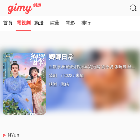

首頁
電視劇
動漫
綜藝
電影
排行
卿卿日常
白敬亭,田曦薇,陳小紜,劉冠麟,劉令姿,張曉晨,昌隆,劉美含,範帥琦,劉萌萌,魏子昕,陳紫函,趙柯,邱心志,王伊瑤,姬曉飛,湯夢佳,高曙光,喻恩泰,衚可,衚丹丹,侯長榮,王之一,王漪淼,姚一奇,孫爽,宋涵宇,李紫瑞,許濤,馬昊,付磊,嶽暘,李彧
陸劇
/ 2022 / 未知
狀態：完结
NYun