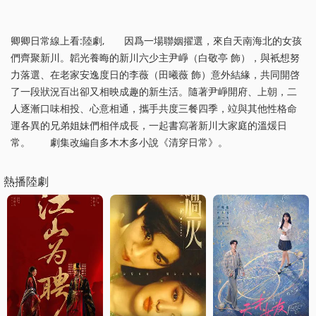
卿卿日常線上看:陸劇, 因爲一場聯姻擢選，來自天南海北的女孩
們齊聚新川。韜光養晦的新川六少主尹崢（白敬亭 飾），與衹想努
力落選、在老家安逸度日的李薇（田曦薇 飾）意外結緣，共同開啓
了一段狀況百出卻又相映成趣的新生活。隨著尹崢開府、上朝，二
人逐漸口味相投、心意相通，攜手共度三餐四季，竝與其他性格命
運各異的兄弟姐妹們相伴成長，一起書寫著新川大家庭的溫煖日
常。 劇集改編自多木木多小說《清穿日常》。
熱播陸劇