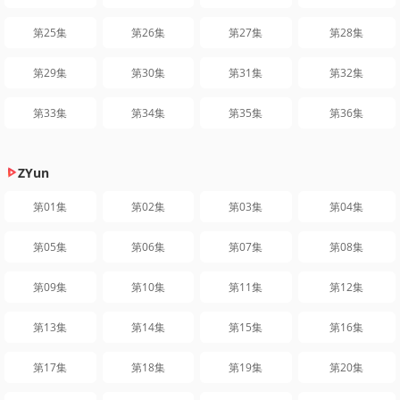
第25集
第26集
第27集
第28集
第29集
第30集
第31集
第32集
第33集
第34集
第35集
第36集
ZYun
第01集
第02集
第03集
第04集
第05集
第06集
第07集
第08集
第09集
第10集
第11集
第12集
第13集
第14集
第15集
第16集
第17集
第18集
第19集
第20集