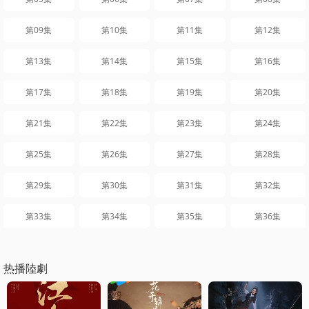
第09集
第10集
第11集
第12集
第13集
第14集
第15集
第16集
第17集
第18集
第19集
第20集
第21集
第22集
第23集
第24集
第25集
第26集
第27集
第28集
第29集
第30集
第31集
第32集
第33集
第34集
第35集
第36集
热播陸劇