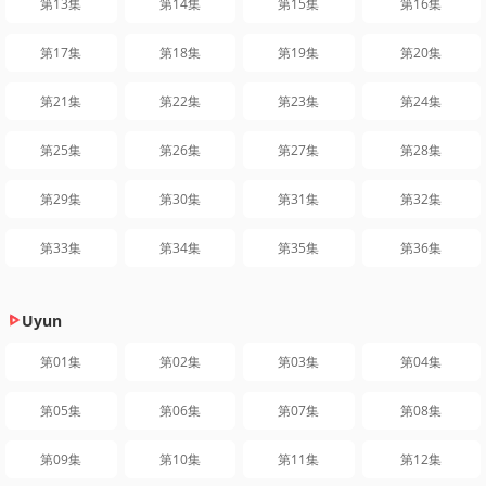
第13集
第14集
第15集
第16集
第17集
第18集
第19集
第20集
第21集
第22集
第23集
第24集
第25集
第26集
第27集
第28集
第29集
第30集
第31集
第32集
第33集
第34集
第35集
第36集
Uyun
第01集
第02集
第03集
第04集
第05集
第06集
第07集
第08集
第09集
第10集
第11集
第12集