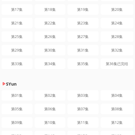
第17集
第18集
第19集
第20集
第21集
第22集
第23集
第24集
第25集
第26集
第27集
第28集
第29集
第30集
第31集
第32集
第33集
第34集
第35集
第36集已完结
SYun
第01集
第02集
第03集
第04集
第05集
第06集
第07集
第08集
第09集
第10集
第11集
第12集