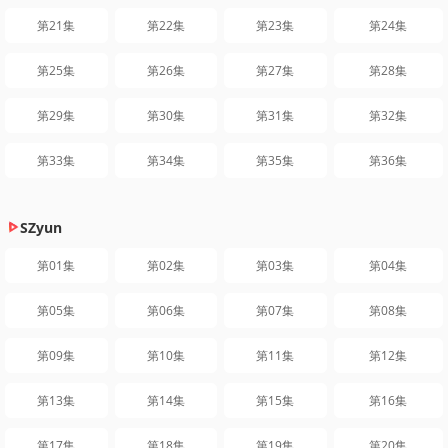
第21集
第22集
第23集
第24集
第25集
第26集
第27集
第28集
第29集
第30集
第31集
第32集
第33集
第34集
第35集
第36集
SZyun
第01集
第02集
第03集
第04集
第05集
第06集
第07集
第08集
第09集
第10集
第11集
第12集
第13集
第14集
第15集
第16集
第17集
第18集
第19集
第20集