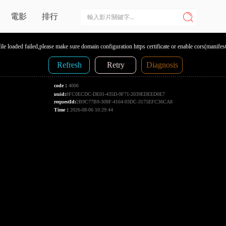
電影
排行
