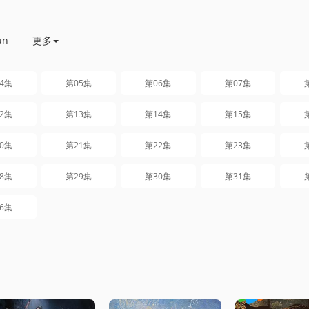
un
更多
4集
第05集
第06集
第07集
2集
第13集
第14集
第15集
0集
第21集
第22集
第23集
8集
第29集
第30集
第31集
6集