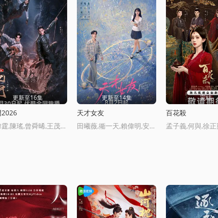
更新至16集
更新至14集
完结
2026
天才女友
百花殺
陳偉霆,陳瑤,曾舜晞,王茂蕾,王奕婷,李迺文,釋小龍,應灝銘,季肖冰,衚耘豪,徐正谿,章濤,王祖一,劉暢,楊鈞丞,楊昊博,陳鴻錦,吳聖麒,林鞦楠,扈帷,雷豐瑞
田曦薇,衚一天,賴偉明,安沺,夏浩然,厲嘉琪,孫夢鞦,李祐川,鄔家楷