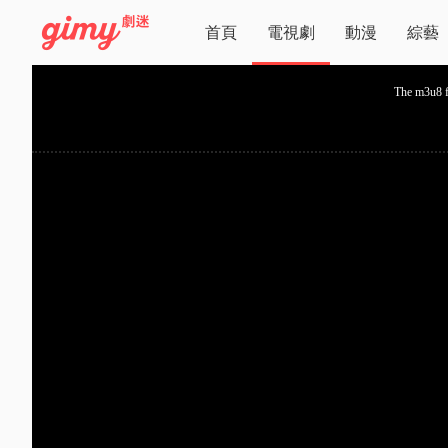
首頁
電視劇
動漫
綜藝