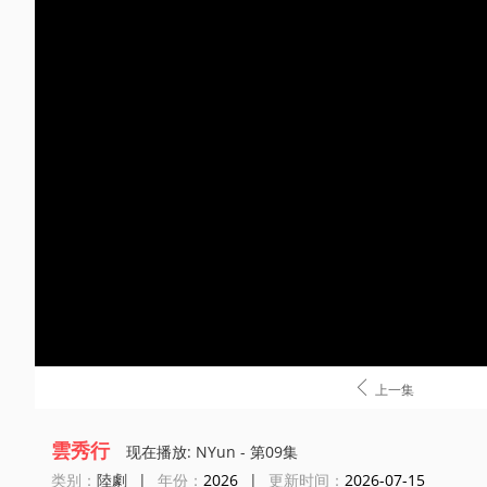

上一集
雲秀行
现在播放: NYun - 第09集
类别：
陸劇
|
年份：
2026
|
更新时间：
2026-07-15