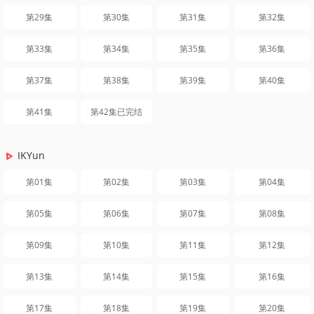
第29集
第30集
第31集
第32集
第33集
第34集
第35集
第36集
第37集
第38集
第39集
第40集
第41集
第42集已完结
IKYun
第01集
第02集
第03集
第04集
第05集
第06集
第07集
第08集
第09集
第10集
第11集
第12集
第13集
第14集
第15集
第16集
第17集
第18集
第19集
第20集