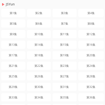
JSYun
第1集
第2集
第3集
第4集
第5集
第6集
第7集
第8集
第9集
第10集
第11集
第12集
第13集
第14集
第15集
第16集
第17集
第18集
第19集
第20集
第21集
第22集
第23集
第24集
第25集
第26集
第27集
第28集
第29集
第30集
第31集
第32集
第33集
第34集
第35集
第36集