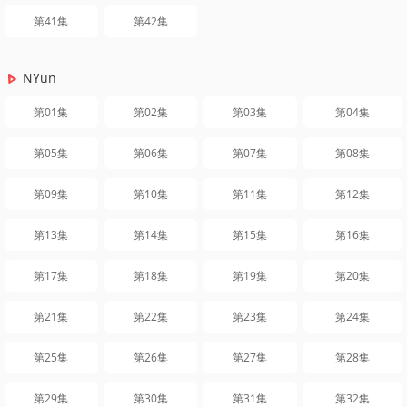
第41集
第42集
NYun
第01集
第02集
第03集
第04集
第05集
第06集
第07集
第08集
第09集
第10集
第11集
第12集
第13集
第14集
第15集
第16集
第17集
第18集
第19集
第20集
第21集
第22集
第23集
第24集
第25集
第26集
第27集
第28集
第29集
第30集
第31集
第32集