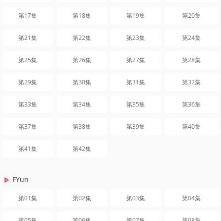
第17集
第18集
第19集
第20集
第21集
第22集
第23集
第24集
第25集
第26集
第27集
第28集
第29集
第30集
第31集
第32集
第33集
第34集
第35集
第36集
第37集
第38集
第39集
第40集
第41集
第42集
FYun
第01集
第02集
第03集
第04集
第05集
第06集
第07集
第08集