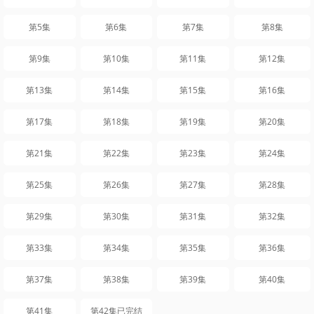
第5集
第6集
第7集
第8集
第9集
第10集
第11集
第12集
第13集
第14集
第15集
第16集
第17集
第18集
第19集
第20集
第21集
第22集
第23集
第24集
第25集
第26集
第27集
第28集
第29集
第30集
第31集
第32集
第33集
第34集
第35集
第36集
第37集
第38集
第39集
第40集
第41集
第42集已完结