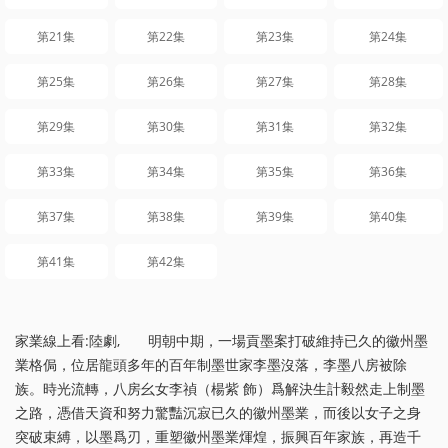
第21集
第22集
第23集
第24集
第25集
第26集
第27集
第28集
第29集
第30集
第31集
第32集
第33集
第34集
第35集
第36集
第37集
第38集
第39集
第40集
第41集
第42集
家業線上看:陸劇, 明朝中期，一場貢墨案打破維持已久的徽州墨
業格侷，位居龍頭多年的百年制墨世家李墨沒落，李墨八房被除
族。時光流轉，八房幺女李禎（楊紫 飾）爲解決生計毅然走上制墨
之路，憑借天資和努力驚豔沉寂已久的徽州墨業，而後以女子之身
突破束縛，以墨爲刃，重塑徽州墨業煇煌，振興百年家族，再造千