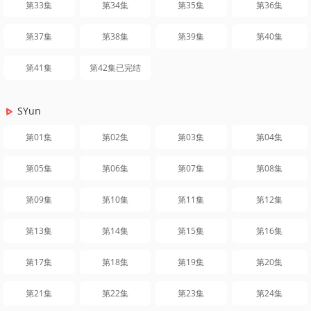
第33集
第34集
第35集
第36集
第37集
第38集
第39集
第40集
第41集
第42集已完结
SYun
第01集
第02集
第03集
第04集
第05集
第06集
第07集
第08集
第09集
第10集
第11集
第12集
第13集
第14集
第15集
第16集
第17集
第18集
第19集
第20集
第21集
第22集
第23集
第24集