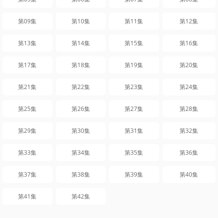
第09集
第10集
第11集
第12集
第13集
第14集
第15集
第16集
第17集
第18集
第19集
第20集
第21集
第22集
第23集
第24集
第25集
第26集
第27集
第28集
第29集
第30集
第31集
第32集
第33集
第34集
第35集
第36集
第37集
第38集
第39集
第40集
第41集
第42集