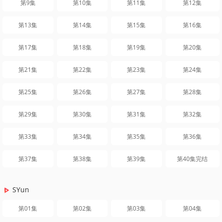
第9集
第10集
第11集
第12集
第13集
第14集
第15集
第16集
第17集
第18集
第19集
第20集
第21集
第22集
第23集
第24集
第25集
第26集
第27集
第28集
第29集
第30集
第31集
第32集
第33集
第34集
第35集
第36集
第37集
第38集
第39集
第40集完结
SYun
第01集
第02集
第03集
第04集