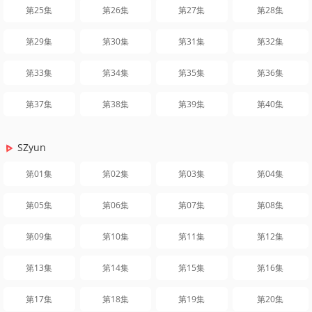
第25集
第26集
第27集
第28集
第29集
第30集
第31集
第32集
第33集
第34集
第35集
第36集
第37集
第38集
第39集
第40集
SZyun
第01集
第02集
第03集
第04集
第05集
第06集
第07集
第08集
第09集
第10集
第11集
第12集
第13集
第14集
第15集
第16集
第17集
第18集
第19集
第20集