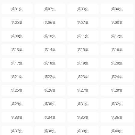
第01集
第02集
第03集
第04集
第05集
第06集
第07集
第08集
第09集
第10集
第11集
第12集
第13集
第14集
第15集
第16集
第17集
第18集
第19集
第20集
第21集
第22集
第23集
第24集
第25集
第26集
第27集
第28集
第29集
第30集
第31集
第32集
第33集
第34集
第35集
第36集
第37集
第38集
第39集
第40集