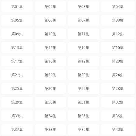
第01集
第02集
第03集
第04集
第05集
第06集
第07集
第08集
第09集
第10集
第11集
第12集
第13集
第14集
第15集
第16集
第17集
第18集
第19集
第20集
第21集
第22集
第23集
第24集
第25集
第26集
第27集
第28集
第29集
第30集
第31集
第32集
第33集
第34集
第35集
第36集
第37集
第38集
第39集
第40集