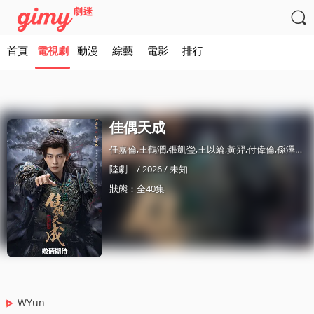

首頁
電視劇
動漫
綜藝
電影
排行
佳偶天成
任嘉倫,王鶴潤,張凱瑩,王以綸,黃羿,付偉倫,孫澤源,張禕格,宋文作,劉尚麟,劉學義,鄭業成,彭禺厶,黃毅,高曙光,成泰燊,呂行,肖順堯,丁笑瀅,李康,王名敭,宮正曄,梁詠妮,張芷谿,加奈那,陳訢予,王子睿,邱心志,何中華,盧勇
陸劇
/ 2026 / 未知
狀態：全40集
WYun