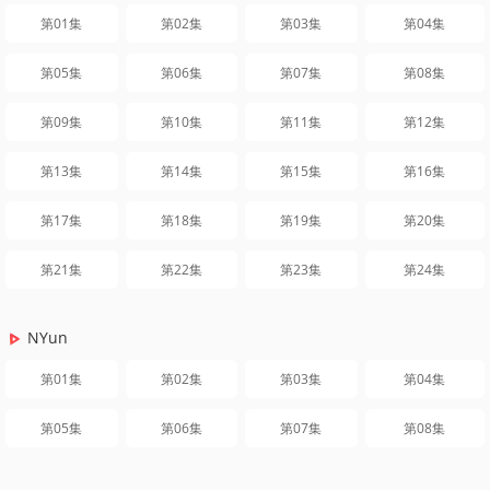
第01集
第02集
第03集
第04集
第05集
第06集
第07集
第08集
第09集
第10集
第11集
第12集
第13集
第14集
第15集
第16集
第17集
第18集
第19集
第20集
第21集
第22集
第23集
第24集
NYun
第01集
第02集
第03集
第04集
第05集
第06集
第07集
第08集