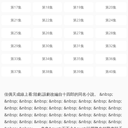
第17集
第18集
第19集
第20集
第21集
第22集
第23集
第24集
第25集
第26集
第27集
第28集
第29集
第30集
第31集
第32集
第33集
第34集
第35集
第36集
第37集
第38集
第39集
第40集
佳偶天成線上看:陸劇,該劇改編自十四郎的同名小說。 &nbsp;
&nbsp; &nbsp; &nbsp; &nbsp; &nbsp; &nbsp; &nbsp; &nbsp;
&nbsp; &nbsp; &nbsp; &nbsp; &nbsp; &nbsp; &nbsp; &nbsp;
&nbsp; &nbsp; &nbsp; &nbsp; &nbsp; &nbsp; &nbsp; &nbsp;
&nbsp; &nbsp; &nbsp; &nbsp; &nbsp; &nbsp; &nbsp; &nbsp;