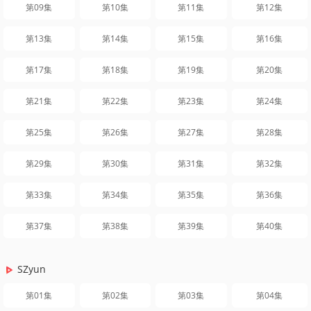
第09集
第10集
第11集
第12集
第13集
第14集
第15集
第16集
第17集
第18集
第19集
第20集
第21集
第22集
第23集
第24集
第25集
第26集
第27集
第28集
第29集
第30集
第31集
第32集
第33集
第34集
第35集
第36集
第37集
第38集
第39集
第40集
SZyun
第01集
第02集
第03集
第04集