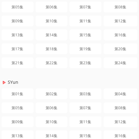
第05集
第06集
第07集
第08集
第09集
第10集
第11集
第12集
第13集
第14集
第15集
第16集
第17集
第18集
第19集
第20集
第21集
第22集
第23集
第24集
SYun
第01集
第02集
第03集
第04集
第05集
第06集
第07集
第08集
第09集
第10集
第11集
第12集
第13集
第14集
第15集
第16集