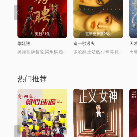
更新21集
更新更新至28集
禦廷謠
這一秒過火
天
吳謹言,陳哲遠,梁永棋,趙昭儀,張南,郭品超,盛一倫,吳岱融,黃祖鑫,宋麒
張淩赫,王楚然,付辛博,徐振軒
热门推荐