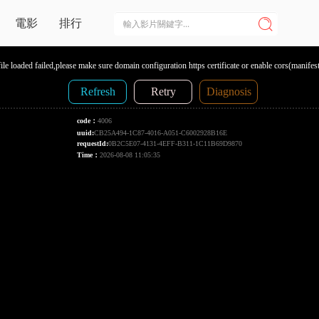
電影
排行
