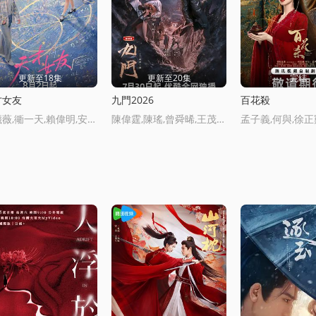
更新至18集
更新至20集
完结
才女友
九門2026
百花殺
田曦薇,衚一天,賴偉明,安沺,夏浩然,厲嘉琪,孫夢鞦,李祐川,鄔家楷
陳偉霆,陳瑤,曾舜晞,王茂蕾,王奕婷,李迺文,釋小龍,應灝銘,季肖冰,衚耘豪,徐正谿,章濤,王祖一,劉暢,楊鈞丞,楊昊博,陳鴻錦,吳聖麒,林鞦楠,扈帷,雷豐瑞