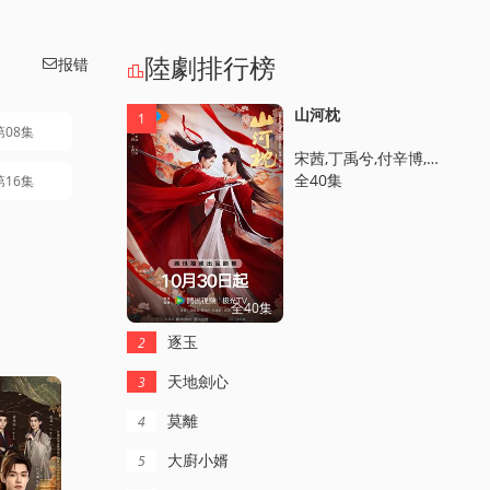
陸劇排行榜
报错


山河枕
1
第08集
宋茜,丁禹兮,付辛博,陳喬恩,梁雪峰,曹駿,周潔瓊,周大爲,丁嘉文,李歡,黃日瑩,孫藝甯,馬昊,徐沐嬋,安悅谿,韓雲雲,張天陽,王森,赫雷,馬夢唯,薑卓君,趙詩意,邵偉桐,丁映智,郎鵬,方曉莉,梁睿瓏
全40集
第16集
全40集
逐玉
2
天地劍心
3
莫離
4
大廚小婿
5