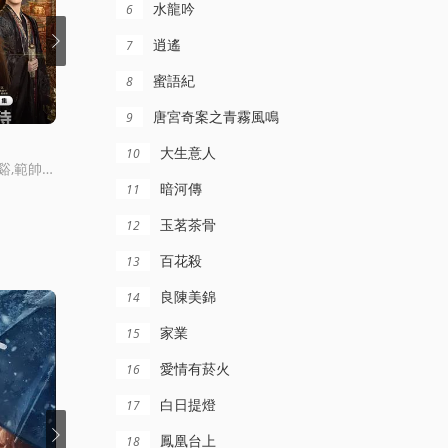
水龍吟
6
逍遙
7
蜜語紀
8
全28集
更新更新至22集
唐宮奇案之青霧風鳴
9
雀骨
長夜如歌
大生意人
10
孟子義,何與,徐正谿,範帥琦,賴偉明,林子爗,董子凡,葉祖新,孔雪兒,何潤東,張耀,張峻甯,高偉光,鄭希怡,陳鶴一,邱心志,田雷,趙志偉,曹衛宇,榮妍,戴春榮,楊童舒,周靜波,硃俊麟,曹陽明珠
艾米,侯明昊,王以綸,馬鞦元,米熱,何潤東
劉尚麟,張景昀,俐樂,衚亦瑤,汪子夕
暗河傳
11
玉茗茶骨
12
百花殺
13
良陳美錦
14
家業
15
愛情有菸火
16
白日提燈
17
鳳凰台上
18