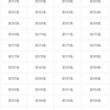
第557集
第558集
第559集
第560集
第561集
第562集
第563集
第564集
第565集
第566集
第567集
第568集
第569集
第570集
第571集
第572集
第573集
第574集
第575集
第576集
第577集
第578集
第579集
第580集
第581集
第582集
第583集
第584集
第585集
第586集
第587集
第588集
第589集
第590集
第591集
第592集
第593集
第594集
第595集
第596集