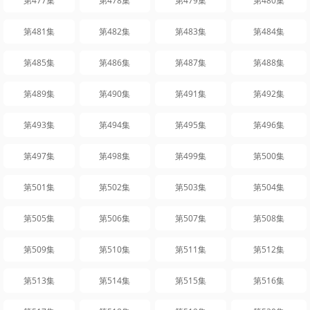
第477集
第478集
第479集
第480集
第481集
第482集
第483集
第484集
第485集
第486集
第487集
第488集
第489集
第490集
第491集
第492集
第493集
第494集
第495集
第496集
第497集
第498集
第499集
第500集
第501集
第502集
第503集
第504集
第505集
第506集
第507集
第508集
第509集
第510集
第511集
第512集
第513集
第514集
第515集
第516集