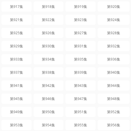
第917集
第918集
第919集
第920集
第921集
第922集
第923集
第924集
第925集
第926集
第927集
第928集
第929集
第930集
第931集
第932集
第933集
第934集
第935集
第936集
第937集
第938集
第939集
第940集
第941集
第942集
第943集
第944集
第945集
第946集
第947集
第948集
第949集
第950集
第951集
第952集
第953集
第954集
第955集
第956集