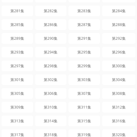
第281集
第282集
第283集
第284集
第285集
第286集
第287集
第288集
第289集
第290集
第291集
第292集
第293集
第294集
第295集
第296集
第297集
第298集
第299集
第300集
第301集
第302集
第303集
第304集
第305集
第306集
第307集
第308集
第309集
第310集
第311集
第312集
第313集
第314集
第315集
第316集
第317集
第318集
第319集
第320集