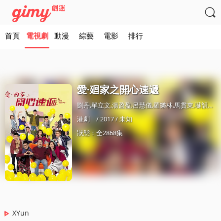

首頁
電視劇
動漫
綜藝
電影
排行
愛·廻家之開心速遞
劉丹,單立文,湯盈盈,呂慧儀,羅樂林,馬貫東,囌韻姿,周嘉洛,陳濬霆,吳偉豪
港劇
/ 2017 / 未知
狀態：全2868集
XYun