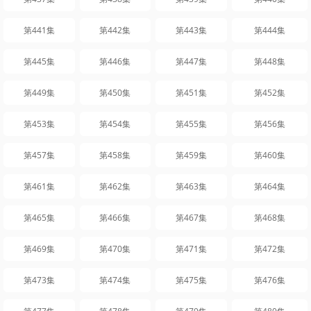
第441集
第442集
第443集
第444集
第445集
第446集
第447集
第448集
第449集
第450集
第451集
第452集
第453集
第454集
第455集
第456集
第457集
第458集
第459集
第460集
第461集
第462集
第463集
第464集
第465集
第466集
第467集
第468集
第469集
第470集
第471集
第472集
第473集
第474集
第475集
第476集