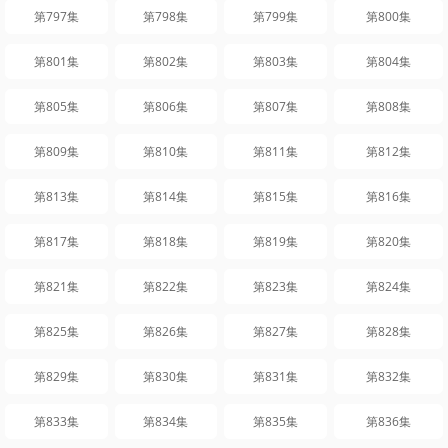
第797集
第798集
第799集
第800集
第801集
第802集
第803集
第804集
第805集
第806集
第807集
第808集
第809集
第810集
第811集
第812集
第813集
第814集
第815集
第816集
第817集
第818集
第819集
第820集
第821集
第822集
第823集
第824集
第825集
第826集
第827集
第828集
第829集
第830集
第831集
第832集
第833集
第834集
第835集
第836集