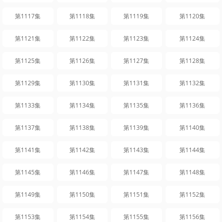
第1117集
第1118集
第1119集
第1120集
第1121集
第1122集
第1123集
第1124集
第1125集
第1126集
第1127集
第1128集
第1129集
第1130集
第1131集
第1132集
第1133集
第1134集
第1135集
第1136集
第1137集
第1138集
第1139集
第1140集
第1141集
第1142集
第1143集
第1144集
第1145集
第1146集
第1147集
第1148集
第1149集
第1150集
第1151集
第1152集
第1153集
第1154集
第1155集
第1156集