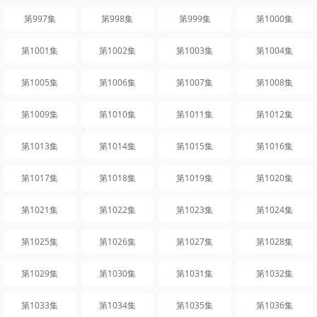
第997集
第998集
第999集
第1000集
第1001集
第1002集
第1003集
第1004集
第1005集
第1006集
第1007集
第1008集
第1009集
第1010集
第1011集
第1012集
第1013集
第1014集
第1015集
第1016集
第1017集
第1018集
第1019集
第1020集
第1021集
第1022集
第1023集
第1024集
第1025集
第1026集
第1027集
第1028集
第1029集
第1030集
第1031集
第1032集
第1033集
第1034集
第1035集
第1036集