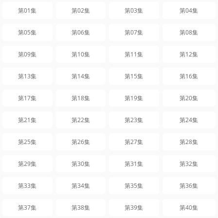
第01集
第02集
第03集
第04集
第05集
第06集
第07集
第08集
第09集
第10集
第11集
第12集
第13集
第14集
第15集
第16集
第17集
第18集
第19集
第20集
第21集
第22集
第23集
第24集
第25集
第26集
第27集
第28集
第29集
第30集
第31集
第32集
第33集
第34集
第35集
第36集
第37集
第38集
第39集
第40集