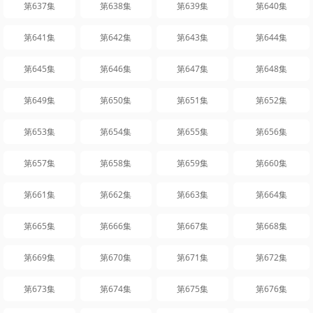
第637集
第638集
第639集
第640集
第641集
第642集
第643集
第644集
第645集
第646集
第647集
第648集
第649集
第650集
第651集
第652集
第653集
第654集
第655集
第656集
第657集
第658集
第659集
第660集
第661集
第662集
第663集
第664集
第665集
第666集
第667集
第668集
第669集
第670集
第671集
第672集
第673集
第674集
第675集
第676集