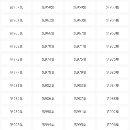
第957集
第958集
第959集
第960集
第961集
第962集
第963集
第964集
第965集
第966集
第967集
第968集
第969集
第970集
第971集
第972集
第973集
第974集
第975集
第976集
第977集
第978集
第979集
第980集
第981集
第982集
第983集
第984集
第985集
第986集
第987集
第988集
第989集
第990集
第991集
第992集
第993集
第994集
第995集
第996集