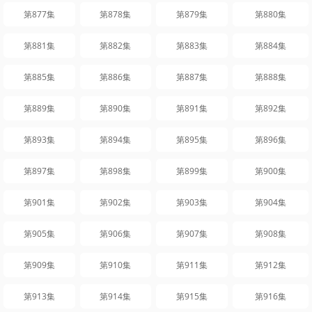
第877集
第878集
第879集
第880集
第881集
第882集
第883集
第884集
第885集
第886集
第887集
第888集
第889集
第890集
第891集
第892集
第893集
第894集
第895集
第896集
第897集
第898集
第899集
第900集
第901集
第902集
第903集
第904集
第905集
第906集
第907集
第908集
第909集
第910集
第911集
第912集
第913集
第914集
第915集
第916集