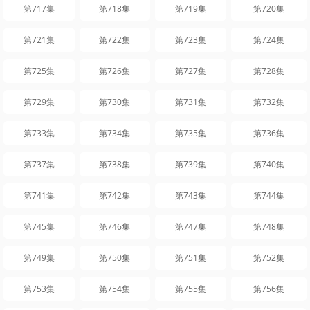
第717集
第718集
第719集
第720集
第721集
第722集
第723集
第724集
第725集
第726集
第727集
第728集
第729集
第730集
第731集
第732集
第733集
第734集
第735集
第736集
第737集
第738集
第739集
第740集
第741集
第742集
第743集
第744集
第745集
第746集
第747集
第748集
第749集
第750集
第751集
第752集
第753集
第754集
第755集
第756集