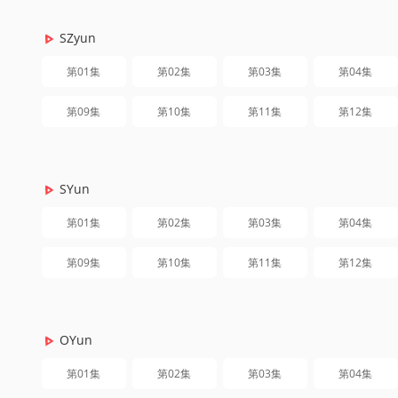
SZyun
第01集
第02集
第03集
第04集
第09集
第10集
第11集
第12集
SYun
第01集
第02集
第03集
第04集
第09集
第10集
第11集
第12集
OYun
第01集
第02集
第03集
第04集