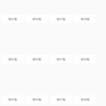
第05集
第06集
第07集
第08集
第05集
第06集
第07集
第08集
第05集
第06集
第07集
第08集