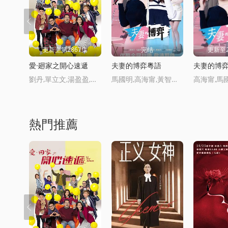
更新至第2867集
完结
更新至
愛·廻家之開心速遞
夫妻的博弈粵語
夫妻的博弈
劉丹,單立文,湯盈盈,呂慧儀,羅樂林,馬貫東,囌韻姿,周嘉洛,陳濬霆,吳偉豪
馬國明,高海甯,黃智賢,何廣沛,張頴康,陳曉華,遊嘉訢,郭柏妍,鄧智堅
熱門推薦