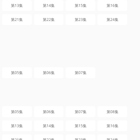
第13集
第14集
第15集
第16集
第21集
第22集
第23集
第24集
第05集
第06集
第07集
第05集
第06集
第07集
第08集
第13集
第14集
第15集
第16集
第21集
第22集
第23集
第24集