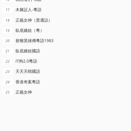
木棘証人-粵語
17
正義女神（普通話）
18
臥底嬌娃（粵）
19
射雕英雄傳粵語1983
20
臥底嬌娃國語
21
IT狗2.0粵語
22
天天天晴國語
23
香港奇案粵語
24
正義女神
25