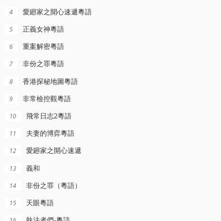
愛廻家之開心速遞粵語
4
正義女神粵語
5
重案解密粵語
6
非份之罪粵語
7
香港探秘地圖粵語
8
非常檢控觀粵語
9
飛常日志2粵語
10
夫妻的博弈粵語
11
愛廻家之開心速遞
12
義和
13
非份之罪（粵語）
14
天眼粵語
15
執法者們-粵語
16