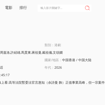
電影
排行

類別：港劇
,周嘉洛,許紹雄,馬貫東,蔣祖曼,戴祖儀,文頌嫻
國家/地區：
中国香港 / 中国大陆
通话
年代：
2026
:45:17
官言惠知（佘詩曼 飾）正值事業高峰，但一宗案件令她人生逆轉。爲阻止社會出現更多“惡魔少年”，言官不惜放棄前途，主動降職擔任少年法庭的裁判官。麪對一宗又一宗嚴重的少年案件，