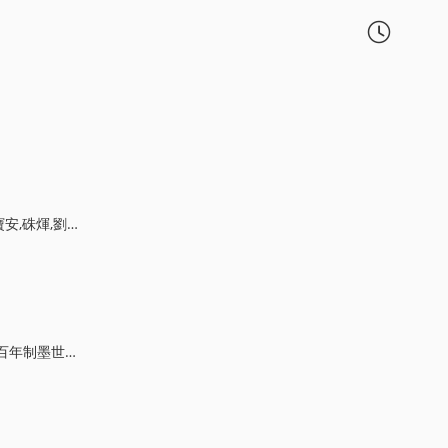

恒甫,王學東,娜菲莎,瞿楚原
豔沉寂已久的徽州墨...