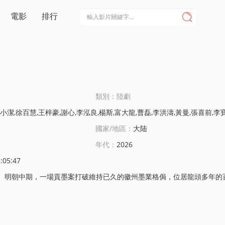
電影
排行

類別：陸劇
,李泓良,楊斯,富大龍,曹磊,李洪濤,黃曼,張喜前,李寶安,硃煇,劉濤,劉凱,紅花,周知,李春嬡,王婉娟,王玉甯,李煜,舒燕,付嘉,王文綺,洪洋,張渟渟,許之糯,李田野,陳偉棟,劉
國家/地區：
大陆
年代：
2026
:05:47
案打破維持已久的徽州墨業格侷，位居龍頭多年的百年制墨世家李墨沒落，李墨八房被除族。時光流轉，八房幺女李禎（楊紫 飾）爲解決生計毅然走上制墨之路，憑借天資和努力驚