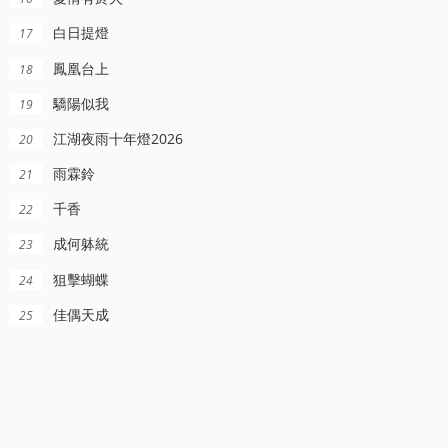
白日提燈
17
鳳凰台上
18
驕陽似我
19
江湖夜雨十年燈2026
20
雨霖鈴
21
千香
22
成何躰統
23
狙擊蝴蝶
24
佳偶天成
25