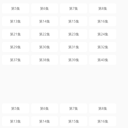
第5集
第6集
第7集
第8集
第13集
第14集
第15集
第16集
第21集
第22集
第23集
第24集
第29集
第30集
第31集
第32集
第37集
第38集
第39集
第40集
第5集
第6集
第7集
第8集
第13集
第14集
第15集
第16集