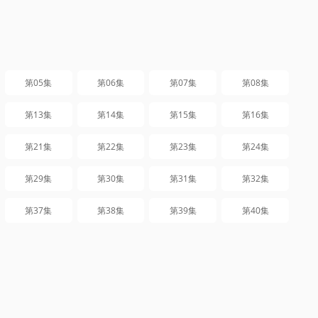
第05集
第06集
第07集
第08集
第13集
第14集
第15集
第16集
第21集
第22集
第23集
第24集
第29集
第30集
第31集
第32集
第37集
第38集
第39集
第40集