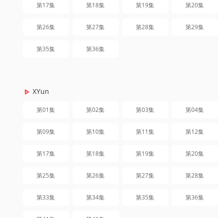
第17集
第18集
第19集
第20集
第26集
第27集
第28集
第29集
第35集
第36集
XYun
第01集
第02集
第03集
第04集
第09集
第10集
第11集
第12集
第17集
第18集
第19集
第20集
第25集
第26集
第27集
第28集
第33集
第34集
第35集
第36集