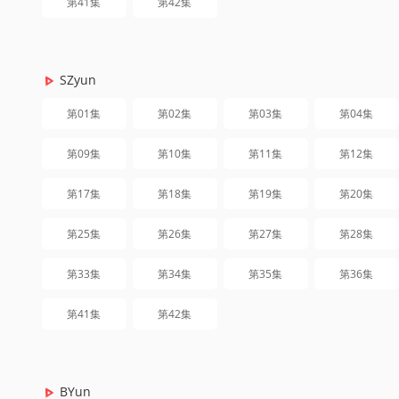
第41集
第42集
SZyun
第01集
第02集
第03集
第04集
第09集
第10集
第11集
第12集
第17集
第18集
第19集
第20集
第25集
第26集
第27集
第28集
第33集
第34集
第35集
第36集
第41集
第42集
BYun