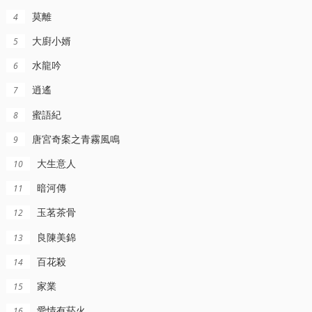
莫離
4
大廚小婿
5
水龍吟
6
逍遙
7
蜜語紀
8
唐宮奇案之青霧風鳴
9
大生意人
10
暗河傳
11
玉茗茶骨
12
良陳美錦
13
百花殺
14
家業
15
愛情有菸火
16