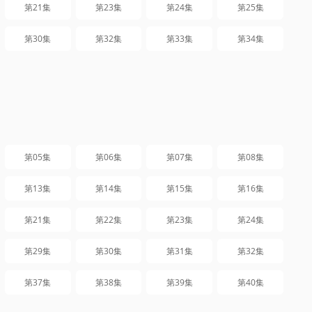
第21集
第23集
第24集
第25集
第30集
第32集
第33集
第34集
第05集
第06集
第07集
第08集
第13集
第14集
第15集
第16集
第21集
第22集
第23集
第24集
第29集
第30集
第31集
第32集
第37集
第38集
第39集
第40集