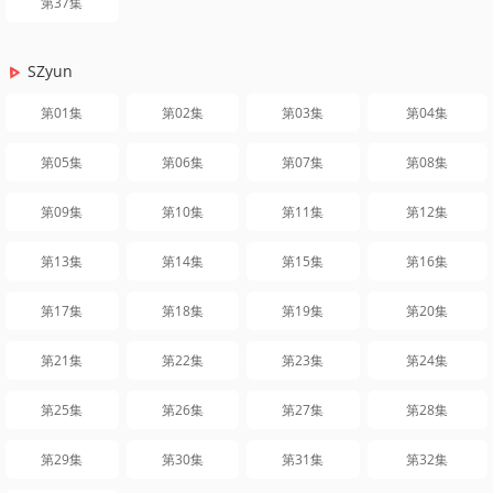
第37集
SZyun
第01集
第02集
第03集
第04集
第05集
第06集
第07集
第08集
第09集
第10集
第11集
第12集
第13集
第14集
第15集
第16集
第17集
第18集
第19集
第20集
第21集
第22集
第23集
第24集
第25集
第26集
第27集
第28集
第29集
第30集
第31集
第32集