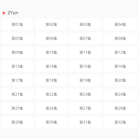
ZYun
第01集
第02集
第03集
第04集
第05集
第06集
第07集
第08集
第09集
第10集
第11集
第12集
第13集
第14集
第15集
第16集
第17集
第18集
第19集
第20集
第21集
第22集
第23集
第24集
第25集
第26集
第27集
第28集
第29集
第30集
第31集
第32集