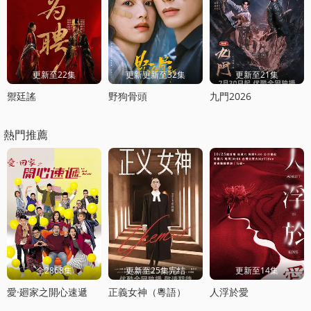
更新至22集
更新更新至32集
更新至21集
禦廷謠
野狗骨頭
九門2026
熱門推薦
全2868集
更新至25集完结
更新至14集
愛·廻家之開心速遞
正義女神（粵語）
人浮於愛