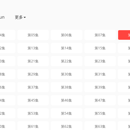
un
更多
4集
第05集
第06集
第07集
2集
第13集
第14集
第15集
0集
第21集
第22集
第23集
8集
第29集
第30集
第31集
6集
第37集
第38集
第39集
4集
第45集
第46集
第47集
2集
第53集
第54集
第55集
0集
第61集
第62集
第63集