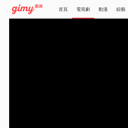
首頁
電視劇
動漫
綜藝