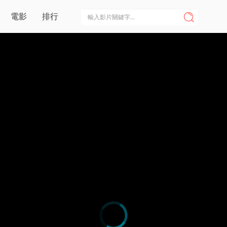
電影
排行
