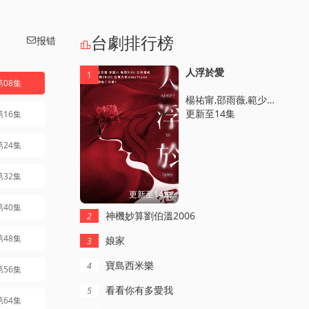
台劇排行榜
报错


人浮於愛
1
第08集
楊祐甯,邵雨薇,範少勛,宋蕓樺,簡嫚書
更新至14集
第16集
第24集
第32集
更新至14集
第40集
神機妙算劉伯溫2006
2
第48集
娘家
3
寶島西米樂
4
第56集
看看你有多愛我
5
第64集