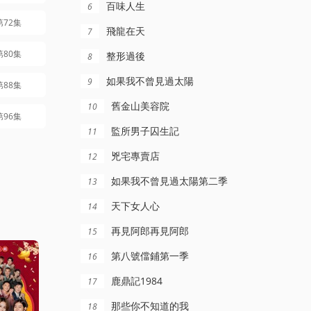
百味人生
6
第72集
飛龍在天
7
第80集
整形過後
8
如果我不曾見過太陽
9
第88集
舊金山美容院
10
第96集
監所男子囚生記
11
兇宅專賣店
12
如果我不曾見過太陽第二季
13
天下女人心
14
再見阿郎再見阿郎
15
第八號儅鋪第一季
16
鹿鼎記1984
17
那些你不知道的我
18