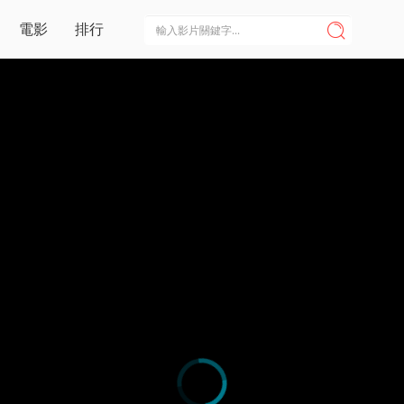
電影
排行
