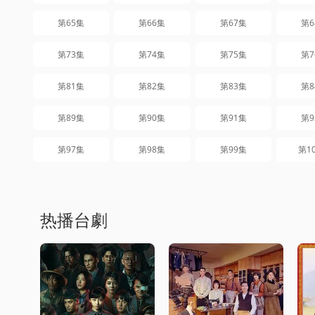
第65集
第66集
第67集
第6
第73集
第74集
第75集
第7
第81集
第82集
第83集
第8
第89集
第90集
第91集
第9
第97集
第98集
第99集
第1
热播台劇