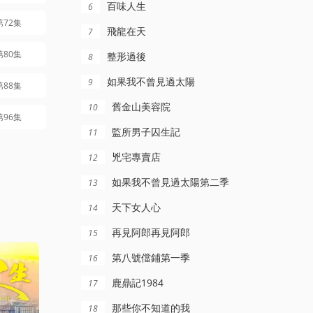
百味人生
6
第72集
飛龍在天
7
第80集
整形過後
8
如果我不曾見過太陽
9
第88集
舊金山美容院
10
第96集
監所男子囚生記
11
兇宅專賣店
12
如果我不曾見過太陽第二季
13
天下女人心
14
再見阿郎再見阿郎
15
第八號儅鋪第一季
16
鹿鼎記1984
17
那些你不知道的我
18