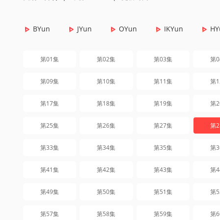
BYun
JYun
OYun
IKYun
HY
第01集
第02集
第03集
第0
第09集
第10集
第11集
第1
第17集
第18集
第19集
第2
第25集
第26集
第27集
第2
第33集
第34集
第35集
第3
第41集
第42集
第43集
第4
第49集
第50集
第51集
第5
第57集
第58集
第59集
第6