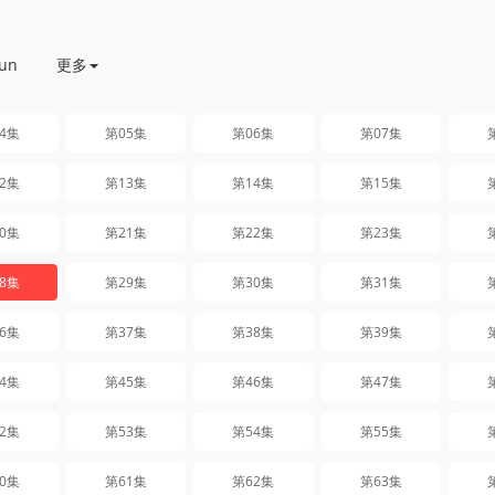
un
更多
4集
第05集
第06集
第07集
2集
第13集
第14集
第15集
0集
第21集
第22集
第23集
8集
第29集
第30集
第31集
6集
第37集
第38集
第39集
4集
第45集
第46集
第47集
2集
第53集
第54集
第55集
0集
第61集
第62集
第63集