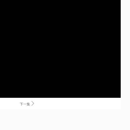

下一集