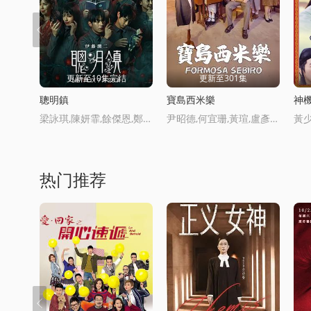
更新至10集完结
更新至301集
聰明鎮
寶島西米樂
神機
梁詠琪,陳妍霏,餘傑恩,鄭煒齡,許曦文,劉脩甫,潘綱大,宋柏緯,喬湲媛,邱以太,趙文瑄,天心,唐從聖,張書偉,雷洪,溫陞豪,炎亞綸,蔡淑臻,孫沁嶽,安原良
尹昭德,何宜珊,黃瑄,盧彥澤,陳文山,王盈凱,黃婕菲,蔡祥,馬國賢,孫綻,陳婉婷,王丁築,璟宣,許瀞蔆,張雁名,顔邦智,曹景俊,陳玹宇,李緻,洪淇,劉漢強,張育綺,逸祥,亮曦,王芮希,李祐誠,盧尚恩,李銘叡,黃雋智,張景閎,遊安順,楊子儀
热门推荐