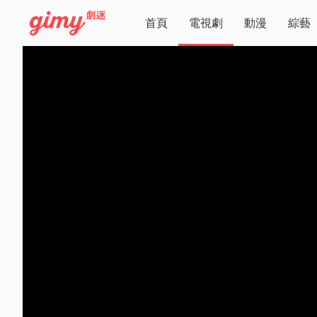
首頁
電視劇
動漫
綜藝