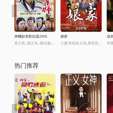
完结
全937集
神機妙算劉伯溫2006
娘家
成
黃少祺,,,霍正奇,,,陳亞蘭,,,簡沛恩,,,楊懷民
方馨,李政穎,石英,唐美雲,雷洪,劉秀雯,硃慧珍,蕭大陸,江淑娜,宋逸民
热门推荐