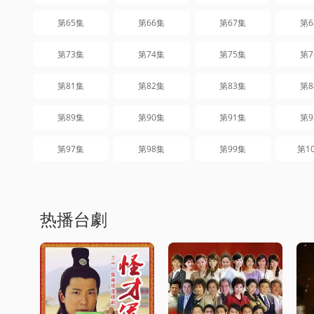
第65集
第66集
第67集
第6
第73集
第74集
第75集
第7
第81集
第82集
第83集
第8
第89集
第90集
第91集
第9
第97集
第98集
第99集
第1
热播台劇