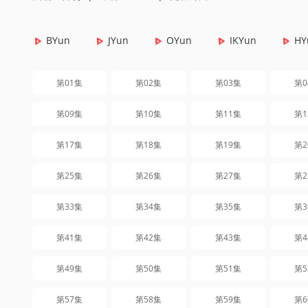
BYun
JYun
OYun
IKYun
HY
第01集
第02集
第03集
第0
第09集
第10集
第11集
第1
第17集
第18集
第19集
第2
第25集
第26集
第27集
第2
第33集
第34集
第35集
第3
第41集
第42集
第43集
第4
第49集
第50集
第51集
第5
第57集
第58集
第59集
第6