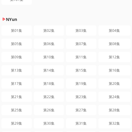
NYun
第01集
第02集
第03集
第04集
第05集
第06集
第07集
第08集
第09集
第10集
第11集
第12集
第13集
第14集
第15集
第16集
第17集
第18集
第19集
第20集
第21集
第22集
第23集
第24集
第25集
第26集
第27集
第28集
第29集
第30集
第31集
第32集