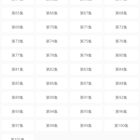
第65集
第66集
第67集
第68集
第69集
第70集
第71集
第72集
第73集
第74集
第75集
第76集
第77集
第78集
第79集
第80集
第81集
第82集
第83集
第84集
第85集
第86集
第87集
第88集
第89集
第90集
第91集
第92集
第93集
第94集
第95集
第96集
第97集
第98集
第99集
第100集
第101集