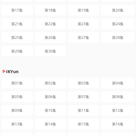
第17集
第18集
第19集
第20集
第21集
第22集
第23集
第24集
第25集
第26集
第27集
第28集
第29集
第30集
IKYun
第01集
第02集
第03集
第04集
第05集
第06集
第07集
第08集
第09集
第10集
第11集
第12集
第13集
第14集
第15集
第16集