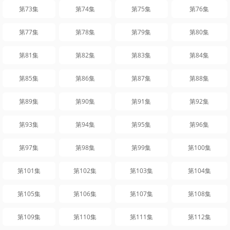
第73集
第74集
第75集
第76集
第77集
第78集
第79集
第80集
第81集
第82集
第83集
第84集
第85集
第86集
第87集
第88集
第89集
第90集
第91集
第92集
第93集
第94集
第95集
第96集
第97集
第98集
第99集
第100集
第101集
第102集
第103集
第104集
第105集
第106集
第107集
第108集
第109集
第110集
第111集
第112集