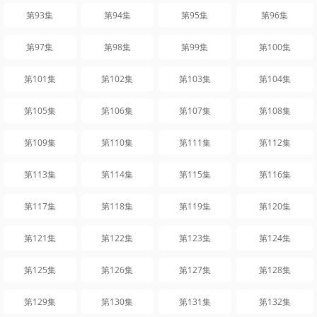
第93集
第94集
第95集
第96集
第97集
第98集
第99集
第100集
第101集
第102集
第103集
第104集
第105集
第106集
第107集
第108集
第109集
第110集
第111集
第112集
第113集
第114集
第115集
第116集
第117集
第118集
第119集
第120集
第121集
第122集
第123集
第124集
第125集
第126集
第127集
第128集
第129集
第130集
第131集
第132集