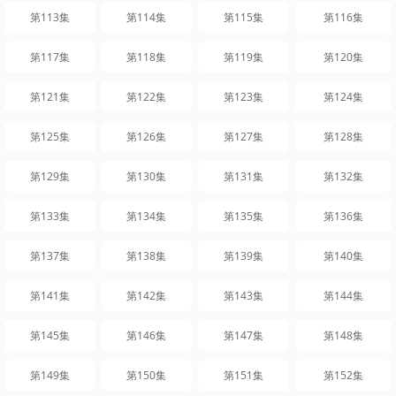
第113集
第114集
第115集
第116集
第117集
第118集
第119集
第120集
第121集
第122集
第123集
第124集
第125集
第126集
第127集
第128集
第129集
第130集
第131集
第132集
第133集
第134集
第135集
第136集
第137集
第138集
第139集
第140集
第141集
第142集
第143集
第144集
第145集
第146集
第147集
第148集
第149集
第150集
第151集
第152集