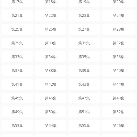
第17集
第18集
第19集
第20集
第21集
第22集
第23集
第24集
第25集
第26集
第27集
第28集
第29集
第30集
第31集
第32集
第33集
第34集
第35集
第36集
第37集
第38集
第39集
第40集
第41集
第42集
第43集
第44集
第45集
第46集
第47集
第48集
第49集
第50集
第51集
第52集
第53集
第54集
第55集
第56集