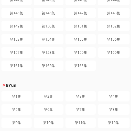
第145集
第146集
第147集
第148集
第149集
第150集
第151集
第152集
第153集
第154集
第155集
第156集
第157集
第158集
第159集
第160集
第161集
第162集
第163集
BYun
第1集
第2集
第3集
第4集
第5集
第6集
第7集
第8集
第9集
第10集
第11集
第12集