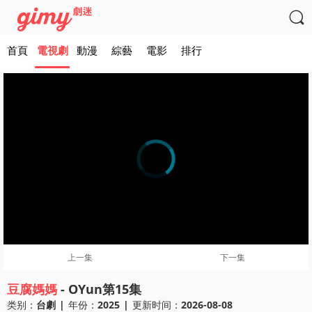

首頁
電視劇
動漫
綜藝
電影
排行
上一集
下一集
豆腐媽媽
- OYun第15集
类别：
台劇
|
年份：
2025
|
更新时间：
2026-08-08