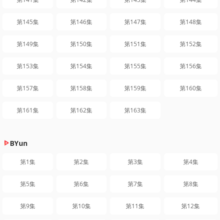
第145集
第146集
第147集
第148集
第149集
第150集
第151集
第152集
第153集
第154集
第155集
第156集
第157集
第158集
第159集
第160集
第161集
第162集
第163集
BYun
第1集
第2集
第3集
第4集
第5集
第6集
第7集
第8集
第9集
第10集
第11集
第12集