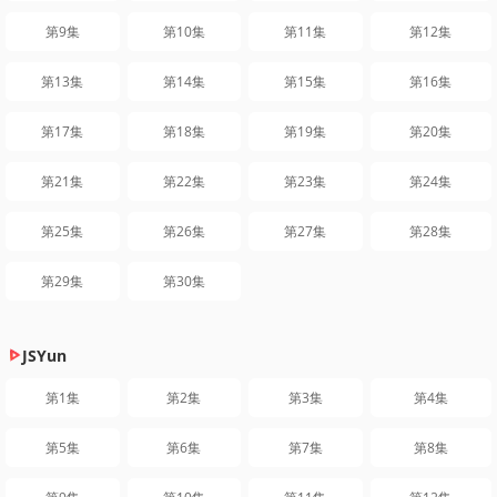
第9集
第10集
第11集
第12集
第13集
第14集
第15集
第16集
第17集
第18集
第19集
第20集
第21集
第22集
第23集
第24集
第25集
第26集
第27集
第28集
第29集
第30集
JSYun
第1集
第2集
第3集
第4集
第5集
第6集
第7集
第8集