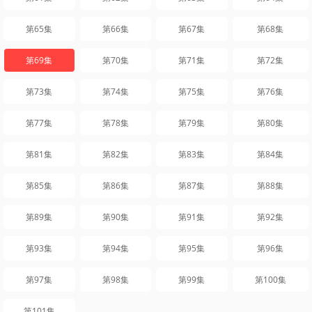
第65集
第66集
第67集
第68集
第69集
第70集
第71集
第72集
第73集
第74集
第75集
第76集
第77集
第78集
第79集
第80集
第81集
第82集
第83集
第84集
第85集
第86集
第87集
第88集
第89集
第90集
第91集
第92集
第93集
第94集
第95集
第96集
第97集
第98集
第99集
第100集
第101集