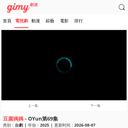

首頁
電視劇
動漫
綜藝
電影
排行
上一集
下一集
豆腐媽媽
- OYun第69集
类别：
台劇
|
年份：
2025
|
更新时间：
2026-08-07