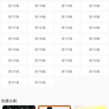
第133集
第134集
第135集
第136集
第137集
第138集
第139集
第140集
第141集
第142集
第143集
第144集
第145集
第146集
第147集
第148集
第149集
第150集
第151集
第152集
第153集
第154集
第155集
第156集
第157集
第158集
第159集
第160集
第161集
第162集
热播台劇