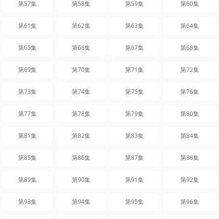
第57集
第58集
第59集
第60集
第61集
第62集
第63集
第64集
第65集
第66集
第67集
第68集
第69集
第70集
第71集
第72集
第73集
第74集
第75集
第76集
第77集
第78集
第79集
第80集
第81集
第82集
第83集
第84集
第85集
第86集
第87集
第88集
第89集
第90集
第91集
第92集
第93集
第94集
第95集
第96集