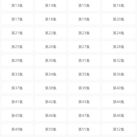
第13集
第14集
第15集
第16集
第17集
第18集
第19集
第20集
第21集
第22集
第23集
第24集
第25集
第26集
第27集
第28集
第29集
第30集
第31集
第32集
第33集
第34集
第35集
第36集
第37集
第38集
第39集
第40集
第41集
第42集
第43集
第44集
第45集
第46集
第47集
第48集
第49集
第50集
第51集
第52集