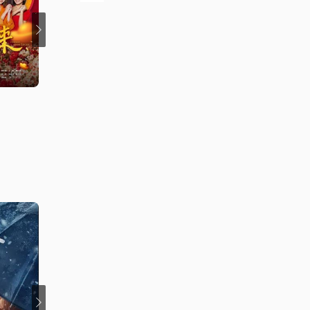
全154集
完结
青龍好漢
加油！美玲
黃維德,宋逸民,嶽翎
王建隆,米可白,龐庸之,林雨宣,硃蕾安,吳俊諺