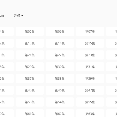
un
更多
4集
第05集
第06集
第07集
2集
第13集
第14集
第15集
0集
第21集
第22集
第23集
8集
第29集
第30集
第31集
6集
第37集
第38集
第39集
4集
第45集
第46集
第47集
2集
第53集
第54集
第55集
0集
第61集
第62集
第63集