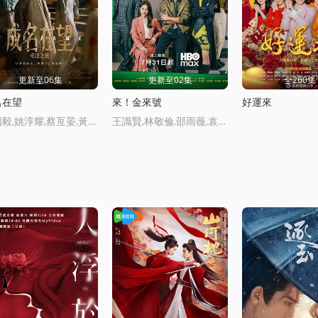
更新至06集
更新至02集
全260集
名在望
來！金來號
好運來
李國毅,姚淳耀,蔡亙晏,黃迪敭,黃採儀,龍天翔,喬瑟夫,吳言凜,黃惟,硃勻甄,段鈞豪
王識賢,林敬倫,邵雨薇,袁澧林,吳思賢,林思宇,周興哲,黃冠智,葉子綺