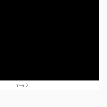

下一集