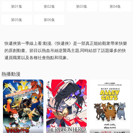
第01集
第02集
第03集
第04集
第05集
第06集
快遞俠第一季線上看:動漫,《快遞俠》是一部真正能給觀衆帶來快樂
的原創動畫。節目以熱血吊絲逆襲爲主題,同時結郃了話題爆多的快
遞員職業以及各種社會熱點和現象。
熱播動漫
HD
HD中字
更新至6集完结