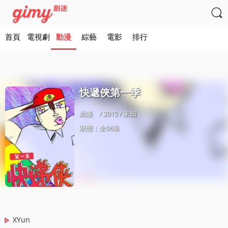

首頁
電視劇
動漫
綜藝
電影
排行
快遞俠第一季
動漫
/ 2015 / 未知
狀態：全06集
XYun