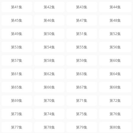
第41集
第42集
第43集
第44集
第45集
第46集
第47集
第48集
第49集
第50集
第51集
第52集
第53集
第54集
第55集
第56集
第57集
第58集
第59集
第60集
第61集
第62集
第63集
第64集
第65集
第66集
第67集
第68集
第69集
第70集
第71集
第72集
第73集
第74集
第75集
第76集
第77集
第78集
第79集
第80集