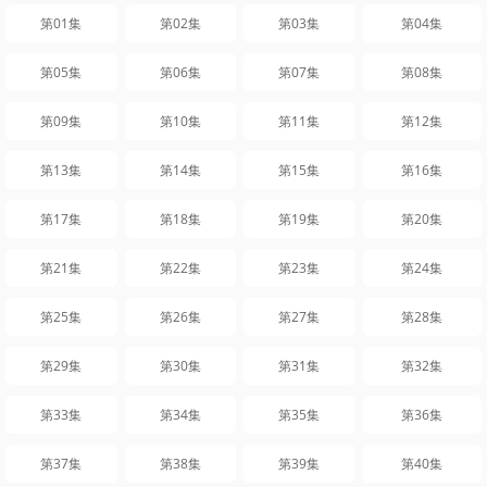
第01集
第02集
第03集
第04集
第05集
第06集
第07集
第08集
第09集
第10集
第11集
第12集
第13集
第14集
第15集
第16集
第17集
第18集
第19集
第20集
第21集
第22集
第23集
第24集
第25集
第26集
第27集
第28集
第29集
第30集
第31集
第32集
第33集
第34集
第35集
第36集
第37集
第38集
第39集
第40集