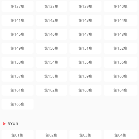
第137集
第138集
第139集
第140集
第141集
第142集
第143集
第144集
第145集
第146集
第147集
第148集
第149集
第150集
第151集
第152集
第153集
第154集
第155集
第156集
第157集
第158集
第159集
第160集
第161集
第162集
第163集
第164集
第165集
SYun
第01集
第02集
第03集
第04集