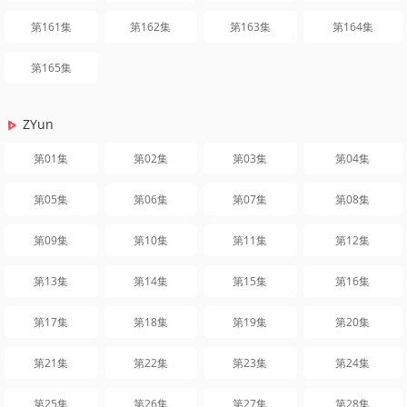
第161集
第162集
第163集
第164集
第165集
ZYun
第01集
第02集
第03集
第04集
第05集
第06集
第07集
第08集
第09集
第10集
第11集
第12集
第13集
第14集
第15集
第16集
第17集
第18集
第19集
第20集
第21集
第22集
第23集
第24集
第25集
第26集
第27集
第28集