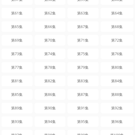
第61集
第62集
第63集
第64集
第65集
第66集
第67集
第68集
第69集
第70集
第71集
第72集
第73集
第74集
第75集
第76集
第77集
第78集
第79集
第80集
第81集
第82集
第83集
第84集
第85集
第86集
第87集
第88集
第89集
第90集
第91集
第92集
第93集
第94集
第95集
第96集