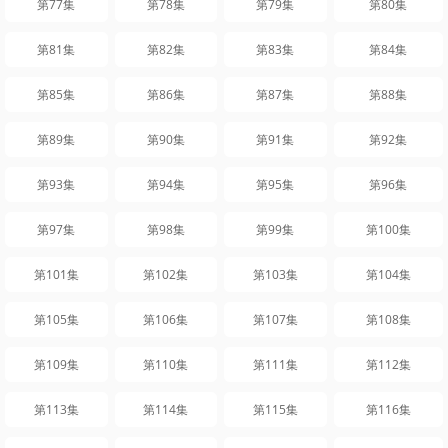
第77集
第78集
第79集
第80集
第81集
第82集
第83集
第84集
第85集
第86集
第87集
第88集
第89集
第90集
第91集
第92集
第93集
第94集
第95集
第96集
第97集
第98集
第99集
第100集
第101集
第102集
第103集
第104集
第105集
第106集
第107集
第108集
第109集
第110集
第111集
第112集
第113集
第114集
第115集
第116集