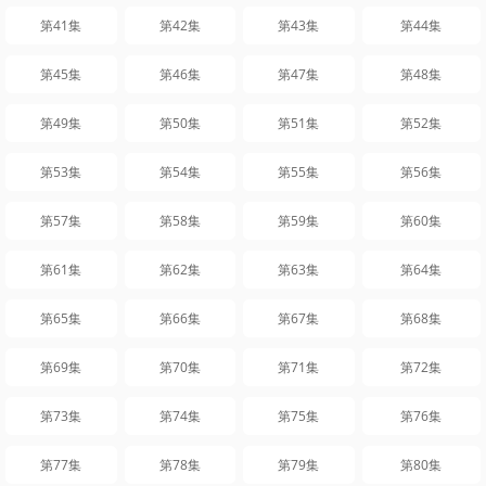
第41集
第42集
第43集
第44集
第45集
第46集
第47集
第48集
第49集
第50集
第51集
第52集
第53集
第54集
第55集
第56集
第57集
第58集
第59集
第60集
第61集
第62集
第63集
第64集
第65集
第66集
第67集
第68集
第69集
第70集
第71集
第72集
第73集
第74集
第75集
第76集
第77集
第78集
第79集
第80集