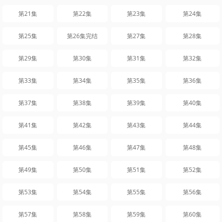
第21集
第22集
第23集
第24集
第25集
第26集完结
第27集
第28集
第29集
第30集
第31集
第32集
第33集
第34集
第35集
第36集
第37集
第38集
第39集
第40集
第41集
第42集
第43集
第44集
第45集
第46集
第47集
第48集
第49集
第50集
第51集
第52集
第53集
第54集
第55集
第56集
第57集
第58集
第59集
第60集