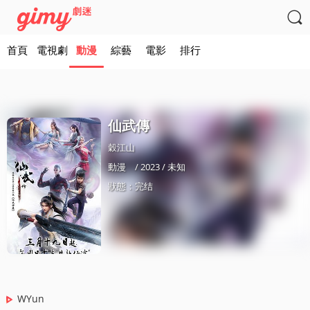

首頁
電視劇
動漫
綜藝
電影
排行
仙武傳
穀江山
動漫
/ 2023 / 未知
狀態：完结
WYun