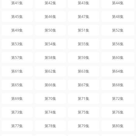
第41集
第42集
第43集
第44集
第45集
第46集
第47集
第48集
第49集
第50集
第51集
第52集
第53集
第54集
第55集
第56集
第57集
第58集
第59集
第60集
第61集
第62集
第63集
第64集
第65集
第66集
第67集
第68集
第69集
第70集
第71集
第72集
第73集
第74集
第75集
第76集
第77集
第78集
第79集
第80集