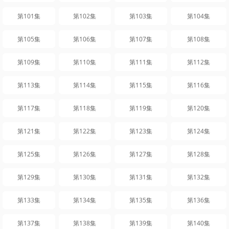
第101集
第102集
第103集
第104集
第105集
第106集
第107集
第108集
第109集
第110集
第111集
第112集
第113集
第114集
第115集
第116集
第117集
第118集
第119集
第120集
第121集
第122集
第123集
第124集
第125集
第126集
第127集
第128集
第129集
第130集
第131集
第132集
第133集
第134集
第135集
第136集
第137集
第138集
第139集
第140集