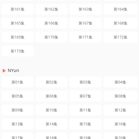
第161集
第162集
第163集
第164集
第165集
第166集
第167集
第168集
第169集
第170集
第171集
第172集
第173集
NYun
第01集
第02集
第03集
第04集
第05集
第06集
第07集
第08集
第09集
第10集
第11集
第12集
第13集
第14集
第15集
第16集
第17集
第18集
第19集
第20集