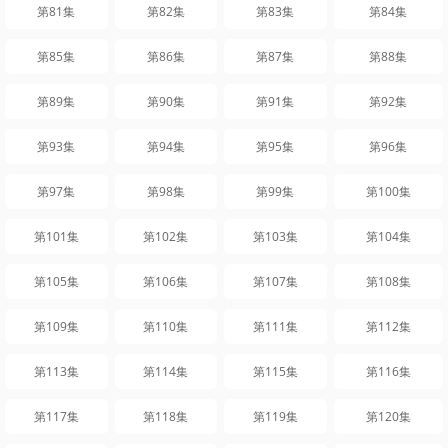
第81集
第82集
第83集
第84集
第85集
第86集
第87集
第88集
第89集
第90集
第91集
第92集
第93集
第94集
第95集
第96集
第97集
第98集
第99集
第100集
第101集
第102集
第103集
第104集
第105集
第106集
第107集
第108集
第109集
第110集
第111集
第112集
第113集
第114集
第115集
第116集
第117集
第118集
第119集
第120集