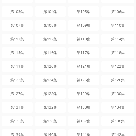
第103集
第104集
第105集
第106集
第107集
第108集
第109集
第110集
第111集
第112集
第113集
第114集
第115集
第116集
第117集
第118集
第119集
第120集
第121集
第122集
第123集
第124集
第125集
第126集
第127集
第128集
第129集
第130集
第131集
第132集
第133集
第134集
第135集
第136集
第137集
第138集
第139集
第140集
第141集
第142集