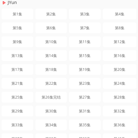
JYun
第1集
第2集
第3集
第4集
第5集
第6集
第7集
第8集
第9集
第10集
第11集
第12集
第13集
第14集
第15集
第16集
第17集
第18集
第19集
第20集
第21集
第22集
第23集
第24集
第25集
第26集完结
第27集
第28集
第29集
第30集
第31集
第32集
第33集
第34集
第35集
第36集