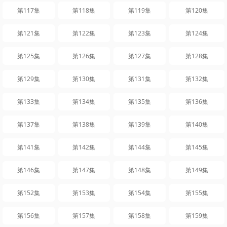
第117集
第118集
第119集
第120集
第121集
第122集
第123集
第124集
第125集
第126集
第127集
第128集
第129集
第130集
第131集
第132集
第133集
第134集
第135集
第136集
第137集
第138集
第139集
第140集
第141集
第142集
第144集
第145集
第146集
第147集
第148集
第149集
第152集
第153集
第154集
第155集
第156集
第157集
第158集
第159集