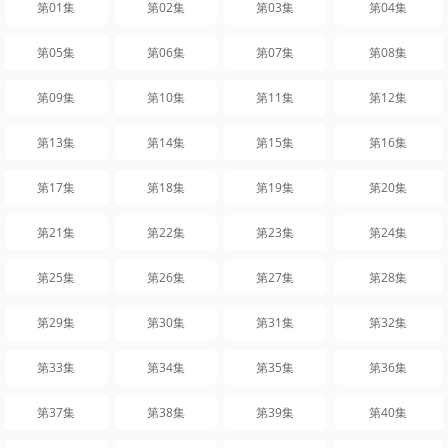
第01集
第02集
第03集
第04集
第05集
第06集
第07集
第08集
第09集
第10集
第11集
第12集
第13集
第14集
第15集
第16集
第17集
第18集
第19集
第20集
第21集
第22集
第23集
第24集
第25集
第26集
第27集
第28集
第29集
第30集
第31集
第32集
第33集
第34集
第35集
第36集
第37集
第38集
第39集
第40集