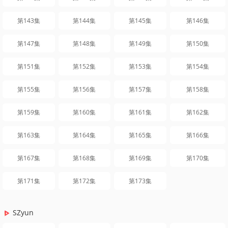
第143集
第144集
第145集
第146集
第147集
第148集
第149集
第150集
第151集
第152集
第153集
第154集
第155集
第156集
第157集
第158集
第159集
第160集
第161集
第162集
第163集
第164集
第165集
第166集
第167集
第168集
第169集
第170集
第171集
第172集
第173集
SZyun