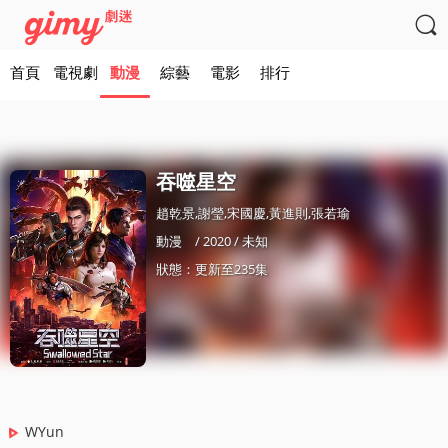

首頁
電視劇
動漫
綜藝
電影
排行
吞噬星空
趙乾景,謝瑩,宋國慶,黃進則,張若瑜
動漫
/ 2020 / 未知
狀態：更新至235集
WYun