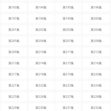
第193集
第194集
第195集
第196集
第197集
第198集
第199集
第200集
第201集
第202集
第203集
第204集
第205集
第206集
第207集
第208集
第209集
第210集
第211集
第212集
第213集
第214集
第215集
第216集
第217集
第218集
第219集
第220集
第221集
第222集
第223集
第224集
第225集
第226集
第227集
第228集
第229集
第230集
第231集
第232集