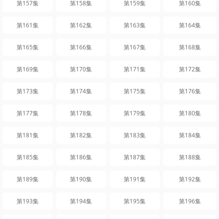
第157集
第158集
第159集
第160集
第161集
第162集
第163集
第164集
第165集
第166集
第167集
第168集
第169集
第170集
第171集
第172集
第173集
第174集
第175集
第176集
第177集
第178集
第179集
第180集
第181集
第182集
第183集
第184集
第185集
第186集
第187集
第188集
第189集
第190集
第191集
第192集
第193集
第194集
第195集
第196集