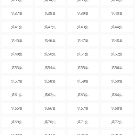
第37集
第38集
第39集
第40集
第41集
第42集
第43集
第44集
第45集
第46集
第47集
第48集
第49集
第50集
第51集
第52集
第53集
第54集
第55集
第56集
第57集
第58集
第59集
第60集
第61集
第62集
第63集
第64集
第65集
第66集
第67集
第68集
第69集
第70集
第71集
第72集