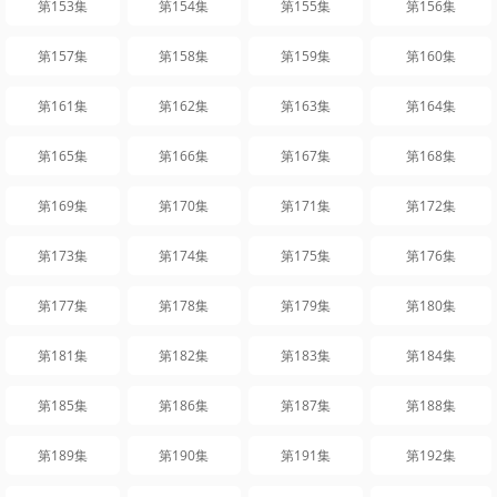
第153集
第154集
第155集
第156集
第157集
第158集
第159集
第160集
第161集
第162集
第163集
第164集
第165集
第166集
第167集
第168集
第169集
第170集
第171集
第172集
第173集
第174集
第175集
第176集
第177集
第178集
第179集
第180集
第181集
第182集
第183集
第184集
第185集
第186集
第187集
第188集
第189集
第190集
第191集
第192集