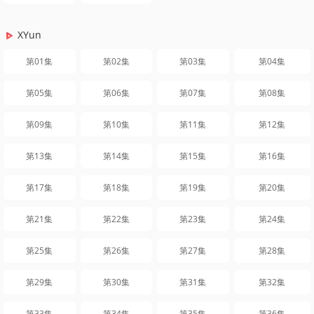
XYun
第01集
第02集
第03集
第04集
第05集
第06集
第07集
第08集
第09集
第10集
第11集
第12集
第13集
第14集
第15集
第16集
第17集
第18集
第19集
第20集
第21集
第22集
第23集
第24集
第25集
第26集
第27集
第28集
第29集
第30集
第31集
第32集
第33集
第34集
第35集
第36集