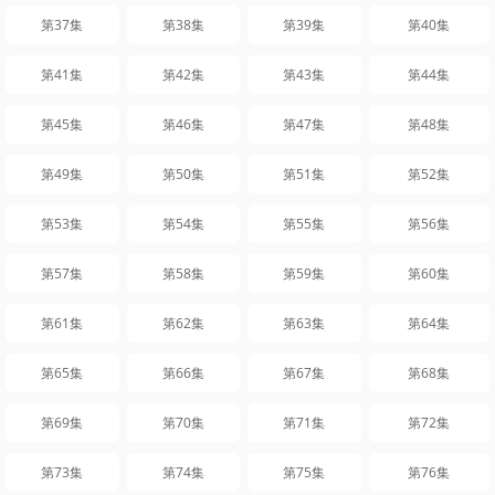
第37集
第38集
第39集
第40集
第41集
第42集
第43集
第44集
第45集
第46集
第47集
第48集
第49集
第50集
第51集
第52集
第53集
第54集
第55集
第56集
第57集
第58集
第59集
第60集
第61集
第62集
第63集
第64集
第65集
第66集
第67集
第68集
第69集
第70集
第71集
第72集
第73集
第74集
第75集
第76集