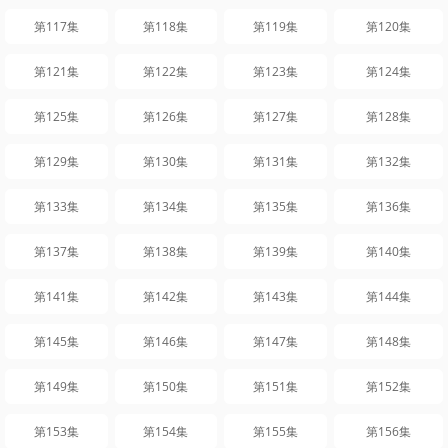
第117集
第118集
第119集
第120集
第121集
第122集
第123集
第124集
第125集
第126集
第127集
第128集
第129集
第130集
第131集
第132集
第133集
第134集
第135集
第136集
第137集
第138集
第139集
第140集
第141集
第142集
第143集
第144集
第145集
第146集
第147集
第148集
第149集
第150集
第151集
第152集
第153集
第154集
第155集
第156集