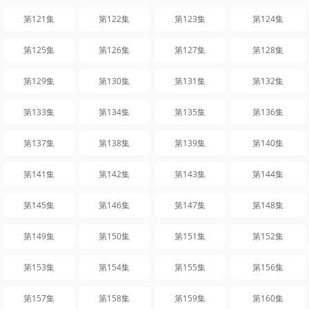
第121集
第122集
第123集
第124集
第125集
第126集
第127集
第128集
第129集
第130集
第131集
第132集
第133集
第134集
第135集
第136集
第137集
第138集
第139集
第140集
第141集
第142集
第143集
第144集
第145集
第146集
第147集
第148集
第149集
第150集
第151集
第152集
第153集
第154集
第155集
第156集
第157集
第158集
第159集
第160集