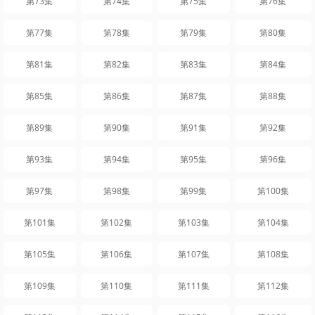
第73集
第74集
第75集
第76集
第77集
第78集
第79集
第80集
第81集
第82集
第83集
第84集
第85集
第86集
第87集
第88集
第89集
第90集
第91集
第92集
第93集
第94集
第95集
第96集
第97集
第98集
第99集
第100集
第101集
第102集
第103集
第104集
第105集
第106集
第107集
第108集
第109集
第110集
第111集
第112集