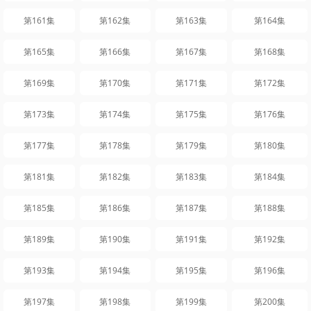
第161集
第162集
第163集
第164集
第165集
第166集
第167集
第168集
第169集
第170集
第171集
第172集
第173集
第174集
第175集
第176集
第177集
第178集
第179集
第180集
第181集
第182集
第183集
第184集
第185集
第186集
第187集
第188集
第189集
第190集
第191集
第192集
第193集
第194集
第195集
第196集
第197集
第198集
第199集
第200集