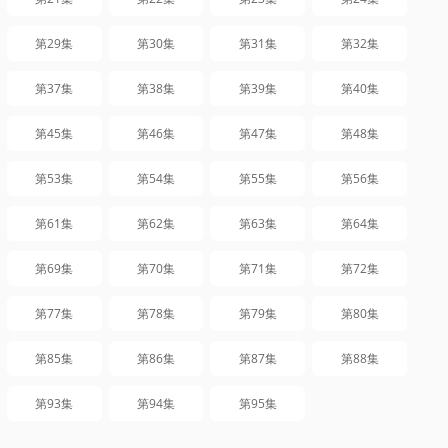
第29集
第30集
第31集
第32集
第37集
第38集
第39集
第40集
第45集
第46集
第47集
第48集
第53集
第54集
第55集
第56集
第61集
第62集
第63集
第64集
第69集
第70集
第71集
第72集
第77集
第78集
第79集
第80集
第85集
第86集
第87集
第88集
第93集
第94集
第95集