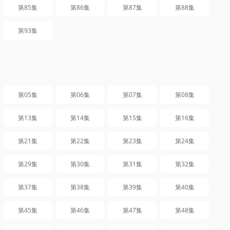
第85集
第86集
第87集
第88集
第93集
第05集
第06集
第07集
第08集
第13集
第14集
第15集
第16集
第21集
第22集
第23集
第24集
第29集
第30集
第31集
第32集
第37集
第38集
第39集
第40集
第45集
第46集
第47集
第48集