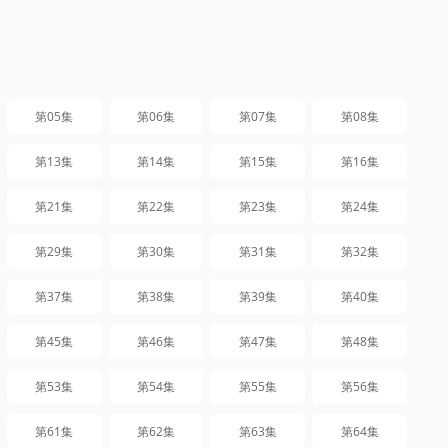
第05集
第06集
第07集
第08集
第13集
第14集
第15集
第16集
第21集
第22集
第23集
第24集
第29集
第30集
第31集
第32集
第37集
第38集
第39集
第40集
第45集
第46集
第47集
第48集
第53集
第54集
第55集
第56集
第61集
第62集
第63集
第64集