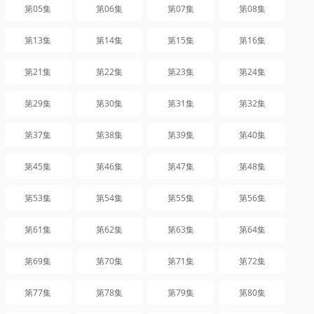
第05集
第06集
第07集
第08集
第13集
第14集
第15集
第16集
第21集
第22集
第23集
第24集
第29集
第30集
第31集
第32集
第37集
第38集
第39集
第40集
第45集
第46集
第47集
第48集
第53集
第54集
第55集
第56集
第61集
第62集
第63集
第64集
第69集
第70集
第71集
第72集
第77集
第78集
第79集
第80集