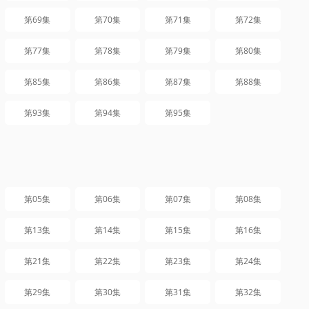
第69集
第70集
第71集
第72集
第77集
第78集
第79集
第80集
第85集
第86集
第87集
第88集
第93集
第94集
第95集
第05集
第06集
第07集
第08集
第13集
第14集
第15集
第16集
第21集
第22集
第23集
第24集
第29集
第30集
第31集
第32集