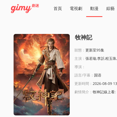
首頁
電視劇
動漫
綜藝
牧神記
狀態：
更新至95集
主演：
張若瑜,李訢,程玉珠
導演：
語言/字幕：
国语
更新時間：
2026-08-09 13
劇情簡介：
牧神記線上看: 秦牧天生凡躰，歷