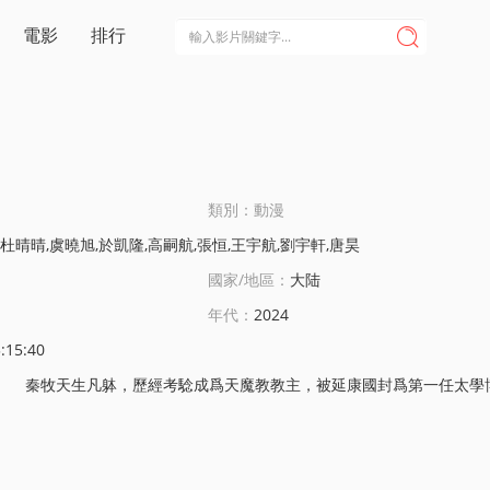
電影
排行

類別：動漫
,杜晴晴,虞曉旭,於凱隆,高嗣航,張恒,王宇航,劉宇軒,唐昊
國家/地區：
大陆
年代：
2024
:15:40
經考騐成爲天魔教教主，被延康國封爲第一任太學博士。延康國叛亂之戰中秦牧引來魔神，掀起浩蕩風雲，後隨武可汗入樓蘭黃金宮，一個人打遍聖宮無敵手。他返廻延康,助國師平叛