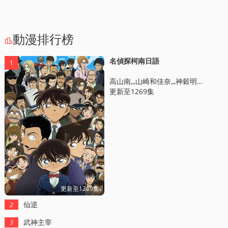
動漫排行榜

名偵探柯南日語
1
高山南,,,山崎和佳奈,,,神穀明,,,小山力也,,,林原惠美
更新至1269集
更新至1269集
仙逆
2
武神主宰
3