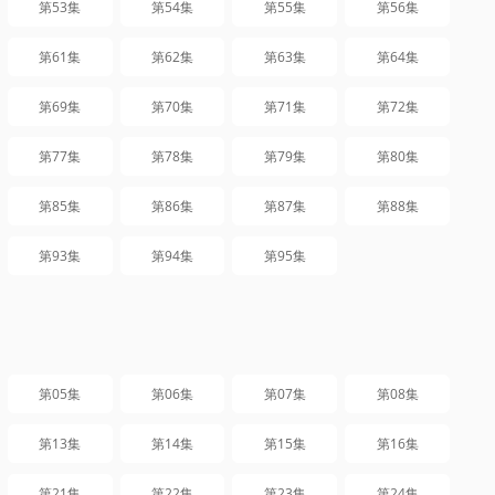
第53集
第54集
第55集
第56集
第61集
第62集
第63集
第64集
第69集
第70集
第71集
第72集
第77集
第78集
第79集
第80集
第85集
第86集
第87集
第88集
第93集
第94集
第95集
第05集
第06集
第07集
第08集
第13集
第14集
第15集
第16集
第21集
第22集
第23集
第24集