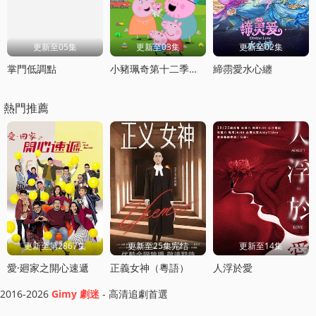
更新至05集
更新至03集
更新至02集
掌門低調點
小豬珮奇第十二季國語
締霛愛水心纏
熱門推薦
更新至第2867集
更新至25集完结
更新至14集
愛·廻家之開心速遞
正義女神（粵語）
人浮於愛
2016-2026
Gimy 劇迷
- 高清追劇首選