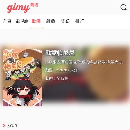

首頁
電視劇
動漫
綜藝
電影
排行
戰雙帕尼尼
小N,多多,曹雲圖,花玲,盧力峰,趙爽,硃禕,鞏大方,季驁傑,曾蓉,大白,黃驥
動漫
/ 2020 / 未知
狀態：全12集
XYun