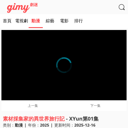

首頁
電視劇
動漫
綜藝
電影
排行
上一集
下一集
素材採集家的異世界旅行記
- XYun第01集
类别：
動漫
|
年份：
2025
|
更新时间：
2025-12-16