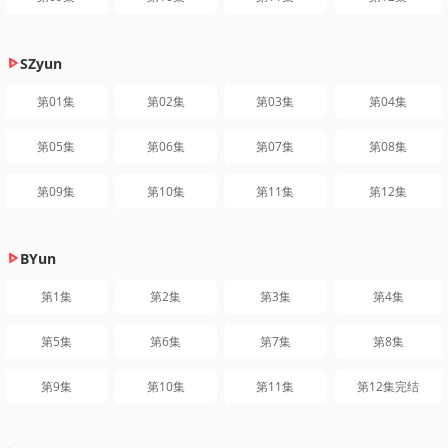
SZyun
第01集
第02集
第03集
第04集
第05集
第06集
第07集
第08集
第09集
第10集
第11集
第12集
BYun
第1集
第2集
第3集
第4集
第5集
第6集
第7集
第8集
第9集
第10集
第11集
第12集完结