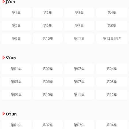
JYun
第1集
第2集
第3集
第4集
第5集
第6集
第7集
第8集
第9集
第10集
第11集
第12集完结
SYun
第01集
第02集
第03集
第04集
第05集
第06集
第07集
第08集
第09集
第10集
第11集
第12集
OYun
第01集
第02集
第03集
第04集