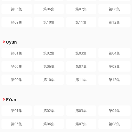
第05集
第06集
第07集
第08集
第09集
第10集
第11集
第12集
Uyun
第01集
第02集
第03集
第04集
第05集
第06集
第07集
第08集
第09集
第10集
第11集
第12集
FYun
第01集
第02集
第03集
第04集
第05集
第06集
第07集
第08集