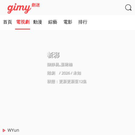

首頁
電視劇
動漫
綜藝
電影
排行
斬邪
陳靜易,,葉鞦楠
陸劇
/ 2026 / 未知
狀態：更新更新至12集
WYun