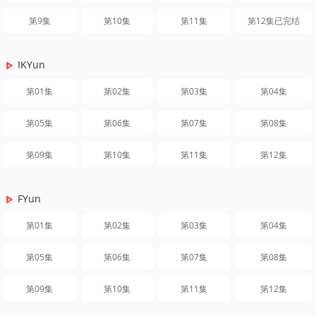
第9集
第10集
第11集
第12集已完结
IKYun
第01集
第02集
第03集
第04集
第05集
第06集
第07集
第08集
第09集
第10集
第11集
第12集
FYun
第01集
第02集
第03集
第04集
第05集
第06集
第07集
第08集
第09集
第10集
第11集
第12集