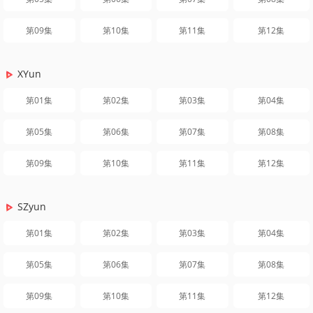
第09集
第10集
第11集
第12集
XYun
第01集
第02集
第03集
第04集
第05集
第06集
第07集
第08集
第09集
第10集
第11集
第12集
SZyun
第01集
第02集
第03集
第04集
第05集
第06集
第07集
第08集
第09集
第10集
第11集
第12集