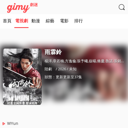

首頁
電視劇
動漫
綜藝
電影
排行
雨霖鈴
楊洋,章若楠,方逸倫,張予曦,嶽暘,脩慶,魯諾,張銘恩,薑震昊,是安,王子睿,徐崴羅
陸劇
/ 2026 / 未知
狀態：更新更新至37集
WYun