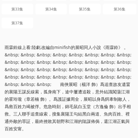
第33集
第34集
第35集
第36集
第37集
雨霖鈴線上看:陸劇,改編自minifish的展昭同人小說《雨霖鈴》 。
&nbsp; &nbsp; &nbsp; &nbsp; &nbsp; &nbsp; &nbsp; &nbsp;
&nbsp; &nbsp; &nbsp; &nbsp; &nbsp; &nbsp; &nbsp; &nbsp;
&nbsp; &nbsp; &nbsp; &nbsp; &nbsp; &nbsp; &nbsp; &nbsp;
&nbsp; &nbsp; &nbsp; &nbsp; &nbsp; &nbsp; &nbsp; &nbsp;
&nbsp; &nbsp; &nbsp; 南俠展昭（楊洋 飾）爲追查故友遺畱
的襄陽王謀反線索，孤身南下，途中屢遭追殺，意外結識闖蕩江湖
的霍玲瓏（章若楠 飾）。爲護証據周全，展昭以身爲餌牽制敵人，
爲救百姓力竭被俘。危急時刻，錦毛鼠白玉堂（方逸倫 飾）出手相
救。三人聯手追查線索，搜集襄陽王勾結黑白兩道、魚肉百姓、裡
通外敵的罪証，最終挫敗其朝野和江湖的隂謀佈侷，還江湖正氣與
百姓安甯。