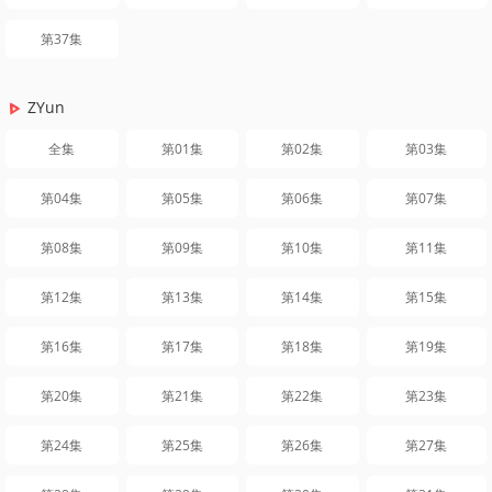
第37集
ZYun
全集
第01集
第02集
第03集
第04集
第05集
第06集
第07集
第08集
第09集
第10集
第11集
第12集
第13集
第14集
第15集
第16集
第17集
第18集
第19集
第20集
第21集
第22集
第23集
第24集
第25集
第26集
第27集