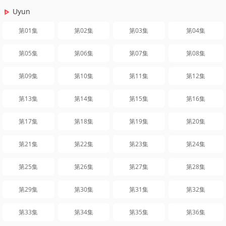
Uyun
第01集
第02集
第03集
第04集
第05集
第06集
第07集
第08集
第09集
第10集
第11集
第12集
第13集
第14集
第15集
第16集
第17集
第18集
第19集
第20集
第21集
第22集
第23集
第24集
第25集
第26集
第27集
第28集
第29集
第30集
第31集
第32集
第33集
第34集
第35集
第36集