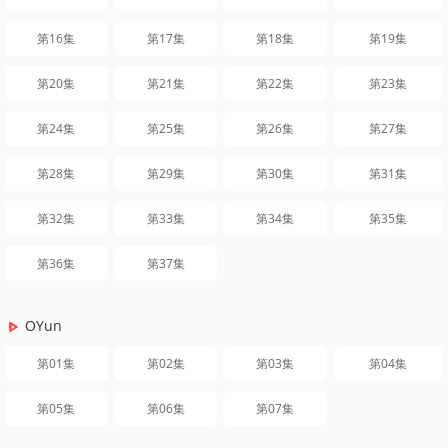
第16集
第17集
第18集
第19集
第20集
第21集
第22集
第23集
第24集
第25集
第26集
第27集
第28集
第29集
第30集
第31集
第32集
第33集
第34集
第35集
第36集
第37集
OYun
第01集
第02集
第03集
第04集
第05集
第06集
第07集