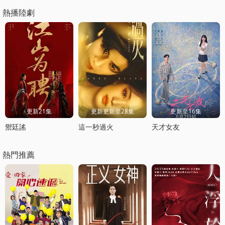
熱播陸劇
更新21集
更新更新至28集
更新至16集
禦廷謠
這一秒過火
天才女友
熱門推薦