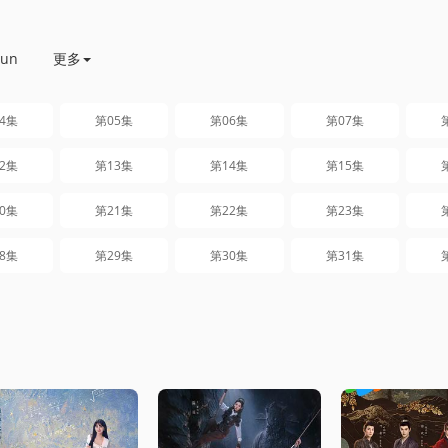
un
更多
4集
第05集
第06集
第07集
2集
第13集
第14集
第15集
0集
第21集
第22集
第23集
8集
第29集
第30集
第31集