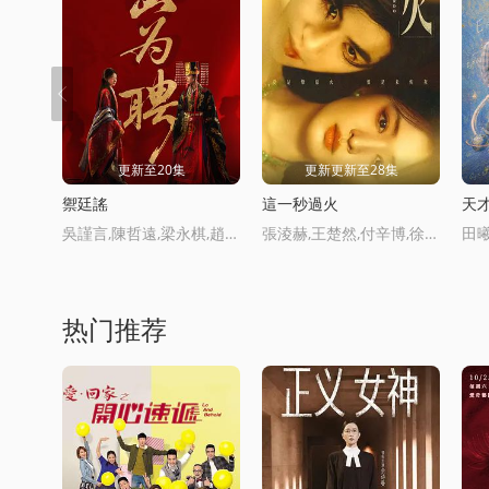
更新至20集
更新更新至28集
禦廷謠
這一秒過火
天
吳謹言,陳哲遠,梁永棋,趙昭儀,張南,郭品超,盛一倫,吳岱融,黃祖鑫,宋麒
張淩赫,王楚然,付辛博,徐振軒
热门推荐