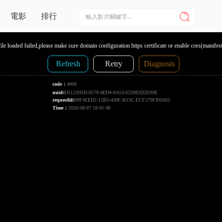
電影
排行
