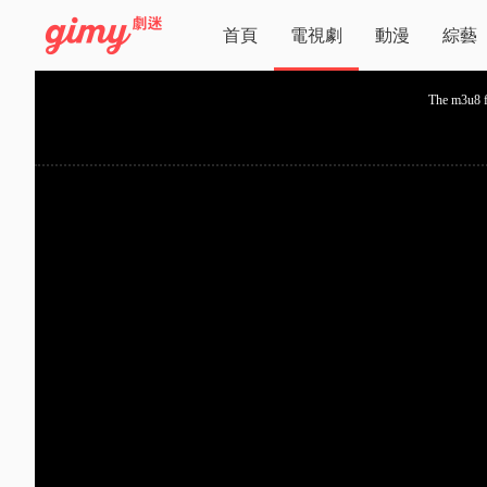
首頁
電視劇
動漫
綜藝