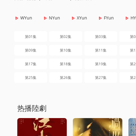
WYun
NYun
XYun
FYun
HY
第01集
第02集
第03集
第0
第09集
第10集
第11集
第1
第17集
第18集
第19集
第2
第25集
第26集
第27集
第2
热播陸劇