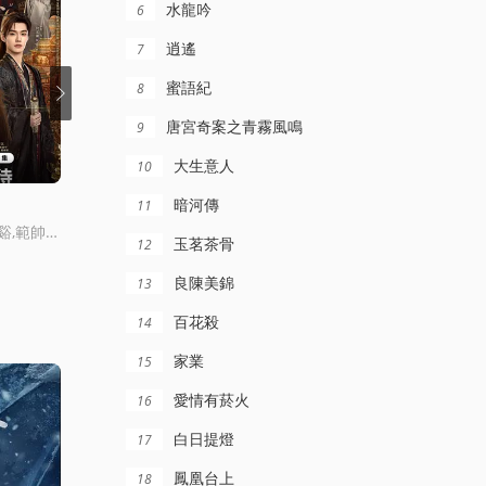
水龍吟
6
逍遙
7
蜜語紀
8
唐宮奇案之青霧風鳴
9
大生意人
10
全28集
全3集
雀骨
莫得閑
暗河傳
11
孟子義,何與,徐正谿,範帥琦,賴偉明,林子爗,董子凡,葉祖新,孔雪兒,何潤東,張耀,張峻甯,高偉光,鄭希怡,陳鶴一,邱心志,田雷,趙志偉,曹衛宇,榮妍,戴春榮,楊童舒,周靜波,硃俊麟,曹陽明珠
艾米,侯明昊,王以綸,馬鞦元,米熱,何潤東
肖戰,,,周依然,,,彭昱暢,,,甘昀宸,,,許君聰,,,劉昊然,,,阿如那,,,嚴知度,,,楊新鳴,,,周思羽,,,祖峰,,,廖凡,,,尹正
玉茗茶骨
12
良陳美錦
13
百花殺
14
家業
15
愛情有菸火
16
白日提燈
17
鳳凰台上
18