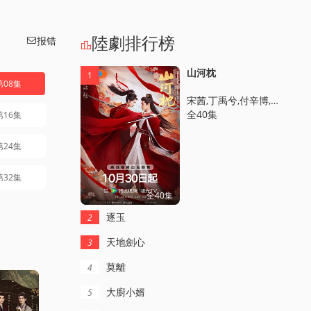
陸劇排行榜
报错


山河枕
1
第08集
宋茜,丁禹兮,付辛博,陳喬恩,梁雪峰,曹駿,周潔瓊,周大爲,丁嘉文,李歡,黃日瑩,孫藝甯,馬昊,徐沐嬋,安悅谿,韓雲雲,張天陽,王森,赫雷,馬夢唯,薑卓君,趙詩意,邵偉桐,丁映智,郎鵬,方曉莉,梁睿瓏
全40集
第16集
第24集
第32集
全40集
逐玉
2
天地劍心
3
莫離
4
大廚小婿
5