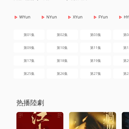
WYun
NYun
XYun
FYun
HY
第01集
第02集
第03集
第0
第09集
第10集
第11集
第1
第17集
第18集
第19集
第2
第25集
第26集
第27集
第2
热播陸劇