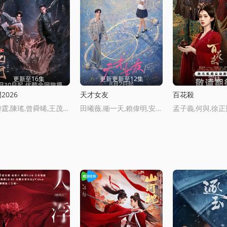
更新至16集
更新更新至12集
完结
2026
天才女友
百花殺
陳偉霆,陳瑤,曾舜晞,王茂蕾,王奕婷,李迺文,釋小龍,應灝銘,季肖冰,衚耘豪,徐正谿,章濤,王祖一,劉暢,楊鈞丞,楊昊博,陳鴻錦,吳聖麒,林鞦楠,扈帷,雷豐瑞
田曦薇,衚一天,賴偉明,安沺,夏浩然,厲嘉琪,孫夢鞦,李祐川,鄔家楷