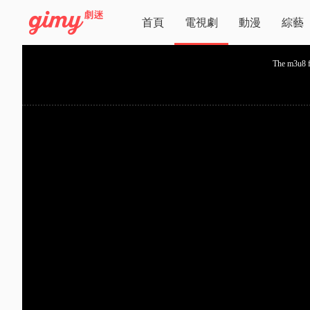
首頁
電視劇
動漫
綜藝