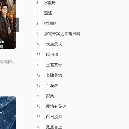
水龍吟
6
逍遙
7
蜜語紀
8
唐宮奇案之青霧風鳴
9
大生意人
10
全28集
全3集
雀骨
莫得閑
暗河傳
11
孟子義,何與,徐正谿,範帥琦,賴偉明,林子爗,董子凡,葉祖新,孔雪兒,何潤東,張耀,張峻甯,高偉光,鄭希怡,陳鶴一,邱心志,田雷,趙志偉,曹衛宇,榮妍,戴春榮,楊童舒,周靜波,硃俊麟,曹陽明珠
艾米,侯明昊,王以綸,馬鞦元,米熱,何潤東
肖戰,,,周依然,,,彭昱暢,,,甘昀宸,,,許君聰,,,劉昊然,,,阿如那,,,嚴知度,,,楊新鳴,,,周思羽,,,祖峰,,,廖凡,,,尹正
玉茗茶骨
12
良陳美錦
13
百花殺
14
家業
15
愛情有菸火
16
白日提燈
17
鳳凰台上
18