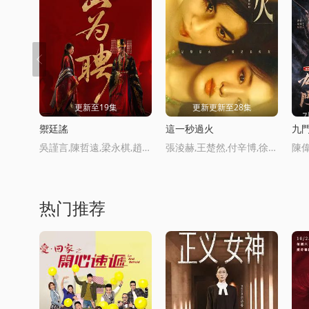
更新至19集
更新更新至28集
禦廷謠
這一秒過火
九門
吳謹言,陳哲遠,梁永棋,趙昭儀,張南,郭品超,盛一倫,吳岱融,黃祖鑫,宋麒
張淩赫,王楚然,付辛博,徐振軒
热门推荐