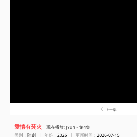

上一集
愛情有菸火
现在播放: JYun - 第4集
类别：
陸劇
|
年份：
2026
|
更新时间：
2026-07-15