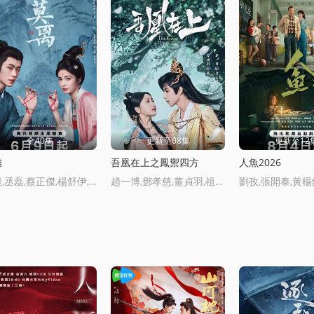
全40集
更新至08集
更新至12
離
吾凰在上之鳳禦四方
人魚2026
白鹿,丞磊,蔡正傑,楊舒伊,林沐然,董潔,宣言,張月,劉擎,邱心志
趙一博,鄧孝慈,薑貞羽,祖懷,林亞鼕,杜煜,郝熠然,鄭千亦,侯明炫