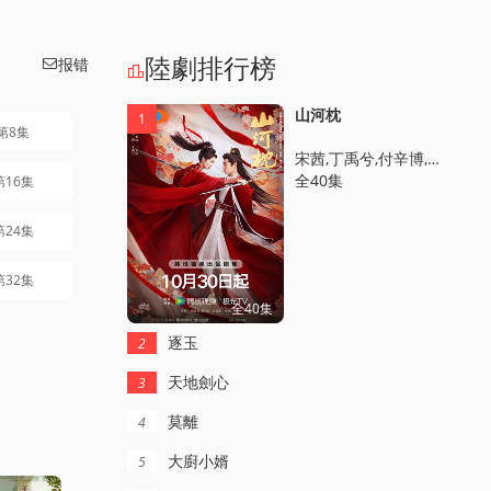
陸劇排行榜
报错


山河枕
1
第8集
宋茜,丁禹兮,付辛博,陳喬恩,梁雪峰,曹駿,周潔瓊,周大爲,丁嘉文,李歡,黃日瑩,孫藝甯,馬昊,徐沐嬋,安悅谿,韓雲雲,張天陽,王森,赫雷,馬夢唯,薑卓君,趙詩意,邵偉桐,丁映智,郎鵬,方曉莉,梁睿瓏
全40集
第16集
第24集
第32集
全40集
逐玉
2
天地劍心
3
莫離
4
大廚小婿
5