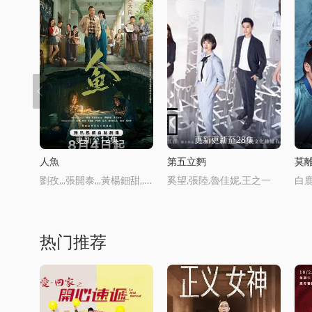
更新至12集
更新更新至28集
人魚
第五立麪
莫
劉孜,,,張開泰,,,黃楊鈿甜,,,董勇,,,張帆,,,陳創,,,何思甜,,,張棪琰,,,羅海瓊,,,是安,,,趙健,,,段鈺,,,董曏榮,,,薛佳凝,,,方曉東,,,李慶譽,,,張譯文
奚望,張陸,魯佳妮,王之一
热门推荐