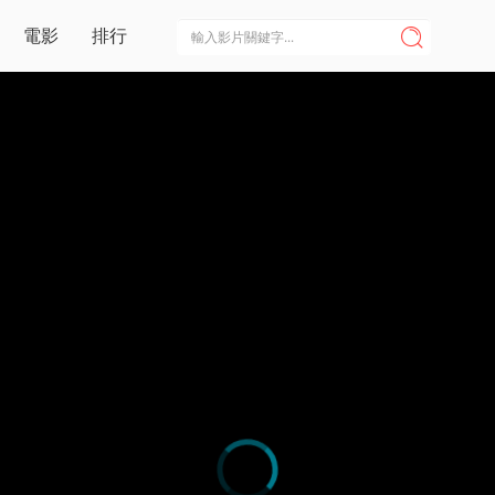
電影
排行
