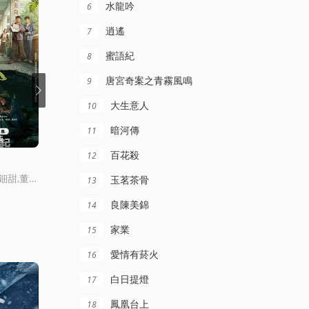
水龍吟
6
逍遙
7
蜜語紀
8
唐宮奇案之青霧風鳴
9
大生意人
10
暗河傳
11
集
全32集
更新至28集
百花殺
12
燦如繁星
江海潮生
劉孜,張開泰,黃楊鈿甜,董勇,張帆,陳創,何思甜,張棪琰,羅海瓊,是安,趙健,段鈺,董曏榮,薛佳凝,方曉東,李慶譽,張譯文
虞書訢,陳靖可,謝可寅,馬伯騫
何冰,楊立新,郝平,王鷗,海一天,黑子,譚洋,焦剛,丁柳元,焉栩嘉,陳喬恩,劉佳,畢彥君,董勇,沈保平,何中華,劉曏京,仁龍,周征波,李佳甯,張喜前,臧金生,徐僧,王建新,張風,劉蕾,侯析焱,秦天宇,辛鵬
玉茗茶骨
13
良陳美錦
14
家業
15
愛情有菸火
16
白日提燈
17
鳳凰台上
18