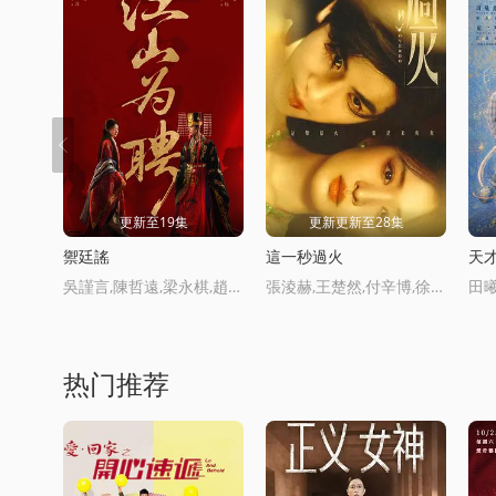
更新至19集
更新更新至28集
禦廷謠
這一秒過火
天
吳謹言,陳哲遠,梁永棋,趙昭儀,張南,郭品超,盛一倫,吳岱融,黃祖鑫,宋麒
張淩赫,王楚然,付辛博,徐振軒
热门推荐