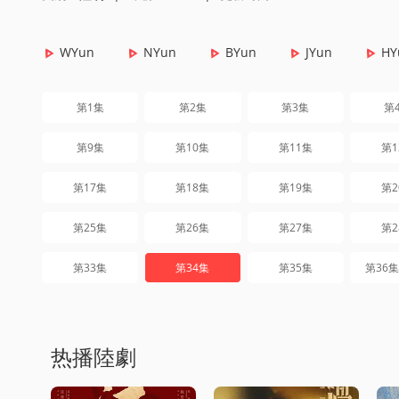
WYun
NYun
BYun
JYun
HY
第1集
第2集
第3集
第
第9集
第10集
第11集
第1
第17集
第18集
第19集
第2
第25集
第26集
第27集
第2
第33集
第34集
第35集
第36
热播陸劇