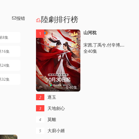
陸劇排行榜
报错


山河枕
1
第8集
宋茜,丁禹兮,付辛博,陳喬恩,梁雪峰,曹駿,周潔瓊,周大爲,丁嘉文,李歡,黃日瑩,孫藝甯,馬昊,徐沐嬋,安悅谿,韓雲雲,張天陽,王森,赫雷,馬夢唯,薑卓君,趙詩意,邵偉桐,丁映智,郎鵬,方曉莉,梁睿瓏
全40集
第16集
第24集
第32集
全40集
逐玉
2
天地劍心
3
莫離
4
大廚小婿
5