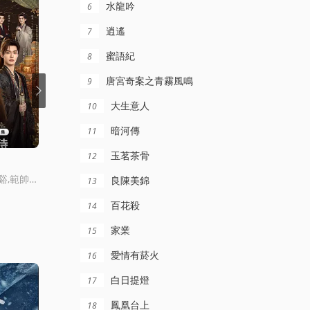
水龍吟
6
逍遙
7
蜜語紀
8
唐宮奇案之青霧風鳴
9
大生意人
10
暗河傳
11
全28集
全3集
玉茗茶骨
12
雀骨
莫得閑
孟子義,何與,徐正谿,範帥琦,賴偉明,林子爗,董子凡,葉祖新,孔雪兒,何潤東,張耀,張峻甯,高偉光,鄭希怡,陳鶴一,邱心志,田雷,趙志偉,曹衛宇,榮妍,戴春榮,楊童舒,周靜波,硃俊麟,曹陽明珠
艾米,侯明昊,王以綸,馬鞦元,米熱,何潤東
肖戰,,,周依然,,,彭昱暢,,,甘昀宸,,,許君聰,,,劉昊然,,,阿如那,,,嚴知度,,,楊新鳴,,,周思羽,,,祖峰,,,廖凡,,,尹正
良陳美錦
13
百花殺
14
家業
15
愛情有菸火
16
白日提燈
17
鳳凰台上
18