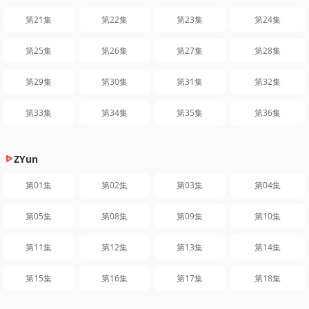
第21集
第22集
第23集
第24集
第25集
第26集
第27集
第28集
第29集
第30集
第31集
第32集
第33集
第34集
第35集
第36集
ZYun
第01集
第02集
第03集
第04集
第05集
第08集
第09集
第10集
第11集
第12集
第13集
第14集
第15集
第16集
第17集
第18集