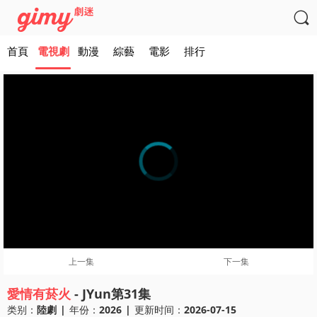

首頁
電視劇
動漫
綜藝
電影
排行
上一集
下一集
愛情有菸火
- JYun第31集
类别：
陸劇
|
年份：
2026
|
更新时间：
2026-07-15