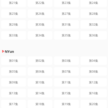
第21集
第22集
第23集
第24集
第25集
第26集
第27集
第28集
第29集
第30集
第31集
第32集
第33集
第34集
第35集
第36集
NYun
第01集
第02集
第03集
第04集
第05集
第06集
第07集
第08集
第09集
第10集
第11集
第12集
第13集
第14集
第15集
第16集
第17集
第18集
第19集
第20集