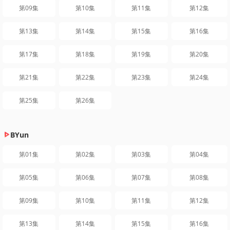
第09集
第10集
第11集
第12集
第13集
第14集
第15集
第16集
第17集
第18集
第19集
第20集
第21集
第22集
第23集
第24集
第25集
第26集
BYun
第01集
第02集
第03集
第04集
第05集
第06集
第07集
第08集
第09集
第10集
第11集
第12集
第13集
第14集
第15集
第16集