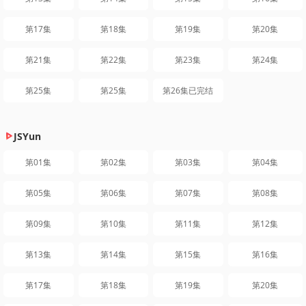
第17集
第18集
第19集
第20集
第21集
第22集
第23集
第24集
第25集
第25集
第26集已完结
JSYun
第01集
第02集
第03集
第04集
第05集
第06集
第07集
第08集
第09集
第10集
第11集
第12集
第13集
第14集
第15集
第16集
第17集
第18集
第19集
第20集