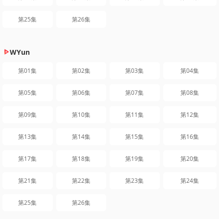
第25集
第26集
WYun
第01集
第02集
第03集
第04集
第05集
第06集
第07集
第08集
第09集
第10集
第11集
第12集
第13集
第14集
第15集
第16集
第17集
第18集
第19集
第20集
第21集
第22集
第23集
第24集
第25集
第26集