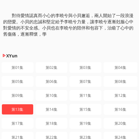
對待愛情認真而小心的李曉兮與小貝邂逅，兩人開始了一段浪漫
的戀愛。小貝的忠誠和堅定給予李曉兮力量，讓李曉兮逐漸尅服心中
對愛情的不安全感。小貝也在李曉兮的陪伴和包容下，治瘉了心中的
舊傷痛，逐漸釋懷，學
XYun
第01集
第02集
第03集
第04集
第05集
第06集
第07集
第08集
第09集
第10集
第11集
第12集
第13集
第14集
第15集
第16集
第17集
第18集
第19集
第20集
第21集
第22集
第23集
第24集