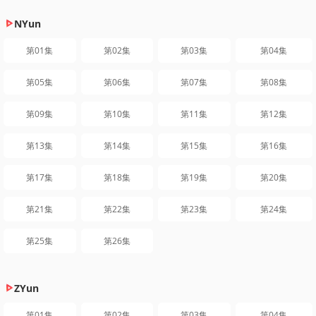
NYun
第01集
第02集
第03集
第04集
第05集
第06集
第07集
第08集
第09集
第10集
第11集
第12集
第13集
第14集
第15集
第16集
第17集
第18集
第19集
第20集
第21集
第22集
第23集
第24集
第25集
第26集
ZYun
第01集
第02集
第03集
第04集