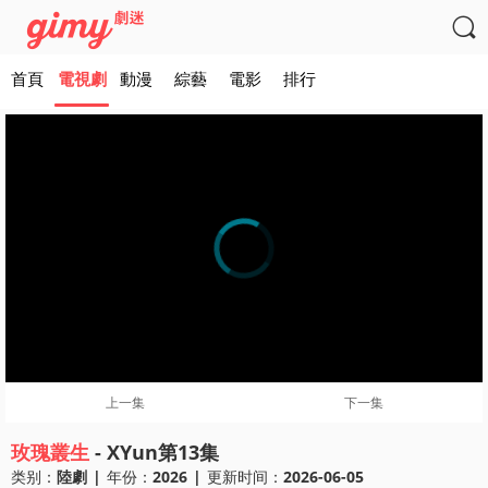

首頁
電視劇
動漫
綜藝
電影
排行
上一集
下一集
玫瑰叢生
- XYun第13集
类别：
陸劇
|
年份：
2026
|
更新时间：
2026-06-05