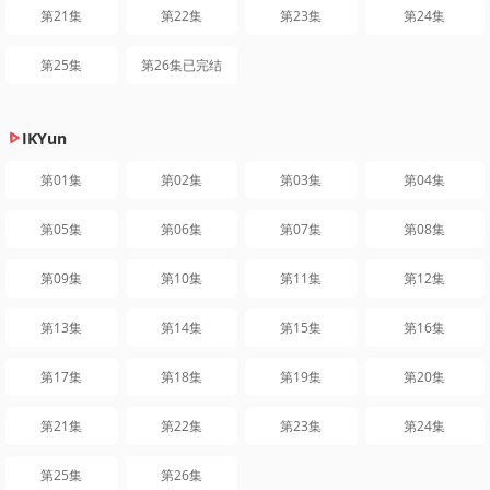
第21集
第22集
第23集
第24集
第25集
第26集已完结
IKYun
第01集
第02集
第03集
第04集
第05集
第06集
第07集
第08集
第09集
第10集
第11集
第12集
第13集
第14集
第15集
第16集
第17集
第18集
第19集
第20集
第21集
第22集
第23集
第24集
第25集
第26集