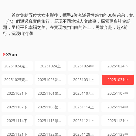
首次集結五位大女主影後，攜手2位充滿男性魅力的00後弟弟，她
（他）們通過真實的旅行，展現不同地域人文故事，探索更多社會話
題，呈現平凡幸福之美。在實現“她”自由的路上，勇敢奔赴，超A前
行，沉浸山河湖
XYun
20251024先导片
20251024上
20251024中
20251024下
20251025繁花日记
20251026发布会全程回顾
20251031上
20251031中
20251031下
20251101繁花日记
20251107上
20251107中
20251107下
20251108繁花日记
20251114上
20251114中
20251114下
20251115繁花日记
20251121上
20251121中
20251121下
20251122繁花日记
20251128上
20251128中