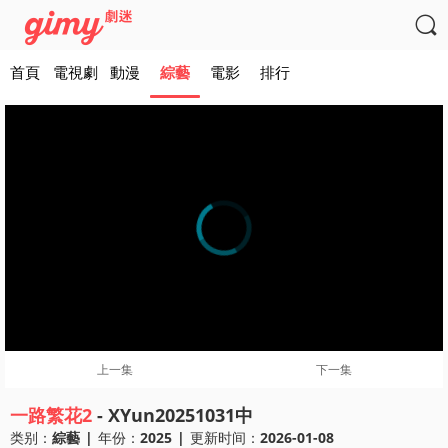

首頁
電視劇
動漫
綜藝
電影
排行
上一集
下一集
一路繁花2
- XYun20251031中
类别：
綜藝
|
年份：
2025
|
更新时间：
2026-01-08