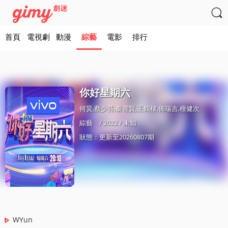

首頁
電視劇
動漫
綜藝
電影
排行
你好星期六
何炅,蔡少芬,秦霄賢,王鶴棣,佈瑞吉,檀健次
綜藝
/ 2022 / 未知
狀態：更新至20260807期
WYun