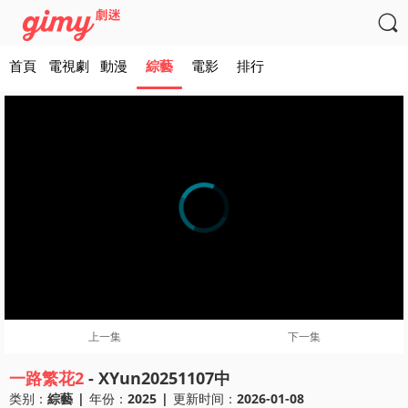

首頁
電視劇
動漫
綜藝
電影
排行
上一集
下一集
一路繁花2
- XYun20251107中
类别：
綜藝
|
年份：
2025
|
更新时间：
2026-01-08