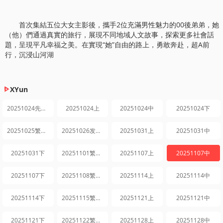
首次集結五位大女主影後，攜手2位充滿男性魅力的00後弟弟，她
（他）們通過真實的旅行，展現不同地域人文故事，探索更多社會話
題，呈現平凡幸福之美。在實現“她”自由的路上，勇敢奔赴，超A前
行，沉浸山河湖
XYun
20251024先导片
20251024上
20251024中
20251024下
20251025繁花日记
20251026发布会全程回顾
20251031上
20251031中
20251031下
20251101繁花日记
20251107上
20251107中
20251107下
20251108繁花日记
20251114上
20251114中
20251114下
20251115繁花日记
20251121上
20251121中
20251121下
20251122繁花日记
20251128上
20251128中