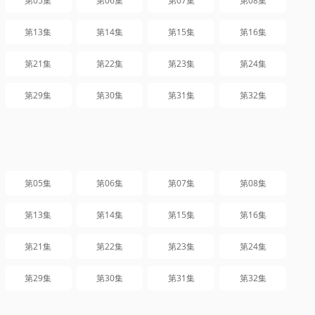
第05集
第06集
第07集
第08集
第13集
第14集
第15集
第16集
第21集
第22集
第23集
第24集
第29集
第30集
第31集
第32集
第05集
第06集
第07集
第08集
第13集
第14集
第15集
第16集
第21集
第22集
第23集
第24集
第29集
第30集
第31集
第32集