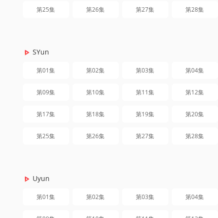
第25集
第26集
第27集
第28集
SYun
第01集
第02集
第03集
第04集
第09集
第10集
第11集
第12集
第17集
第18集
第19集
第20集
第25集
第26集
第27集
第28集
Uyun
第01集
第02集
第03集
第04集