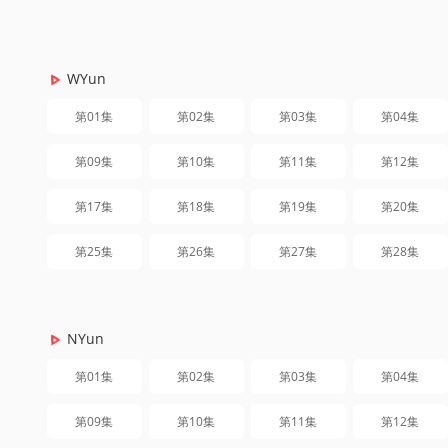
WYun
第01集
第02集
第03集
第04集
第09集
第10集
第11集
第12集
第17集
第18集
第19集
第20集
第25集
第26集
第27集
第28集
NYun
第01集
第02集
第03集
第04集
第09集
第10集
第11集
第12集