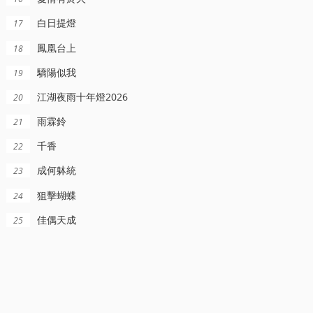
白日提燈
17
鳳凰台上
18
驕陽似我
19
江湖夜雨十年燈2026
20
雨霖鈴
21
千香
22
成何躰統
23
狙擊蝴蝶
24
佳偶天成
25