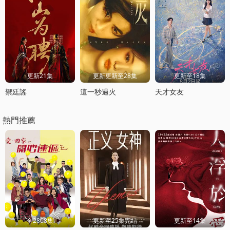
更新21集
更新更新至28集
更新至18集
禦廷謠
這一秒過火
天才女友
熱門推薦
全2868集
更新至25集完结
更新至14集