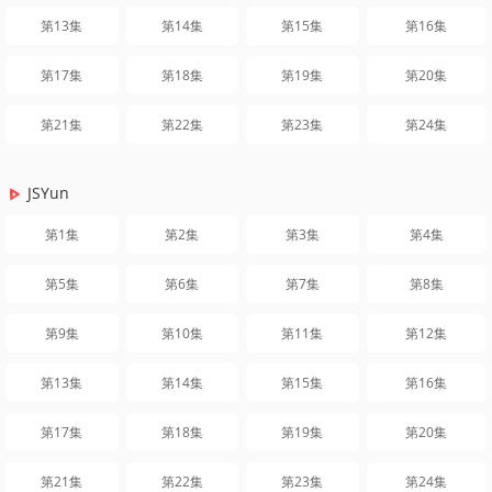
第13集
第14集
第15集
第16集
第17集
第18集
第19集
第20集
第21集
第22集
第23集
第24集
JSYun
第1集
第2集
第3集
第4集
第5集
第6集
第7集
第8集
第9集
第10集
第11集
第12集
第13集
第14集
第15集
第16集
第17集
第18集
第19集
第20集
第21集
第22集
第23集
第24集