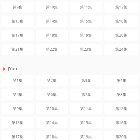
第9集
第10集
第11集
第12集
第13集
第14集
第15集
第16集
第17集
第18集
第19集
第20集
第21集
第22集
第23集
第24集
JYun
第1集
第2集
第3集
第4集
第5集
第6集
第7集
第8集
第9集
第10集
第11集
第12集
第13集
第14集
第15集
第16集
第17集
第18集
第19集
第20集