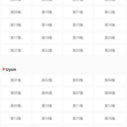
第09集
第10集
第11集
第12集
第13集
第14集
第15集
第16集
第17集
第18集
第19集
第20集
第21集
第22集
第23集
第24集
Uyun
第01集
第02集
第03集
第04集
第05集
第06集
第07集
第08集
第09集
第10集
第11集
第12集
第13集
第14集
第15集
第16集