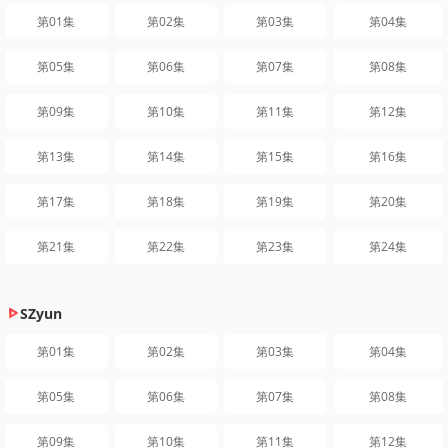
第01集
第02集
第03集
第04集
第05集
第06集
第07集
第08集
第09集
第10集
第11集
第12集
第13集
第14集
第15集
第16集
第17集
第18集
第19集
第20集
第21集
第22集
第23集
第24集
SZyun
第01集
第02集
第03集
第04集
第05集
第06集
第07集
第08集
第09集
第10集
第11集
第12集