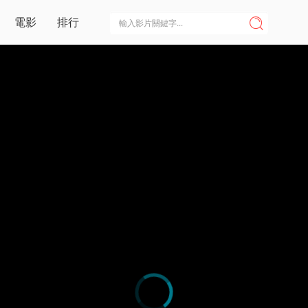
電影
排行
