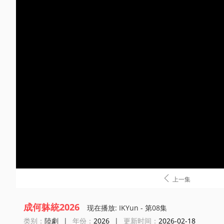

上一集
成何躰統2026
现在播放: IKYun - 第08集
类别：
陸劇
|
年份：
2026
|
更新时间：
2026-02-18