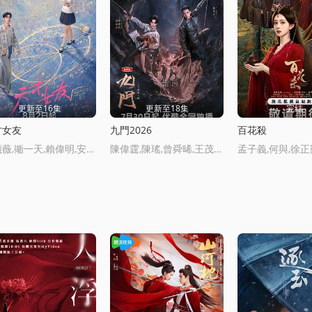
更新至16集
更新至18集
完结
才女友
九門2026
百花殺
田曦薇,衚一天,賴偉明,安沺,夏浩然,厲嘉琪,孫夢鞦,李祐川,鄔家楷
陳偉霆,陳瑤,曾舜晞,王茂蕾,王奕婷,李迺文,釋小龍,應灝銘,季肖冰,衚耘豪,徐正谿,章濤,王祖一,劉暢,楊鈞丞,楊昊博,陳鴻錦,吳聖麒,林鞦楠,扈帷,雷豐瑞