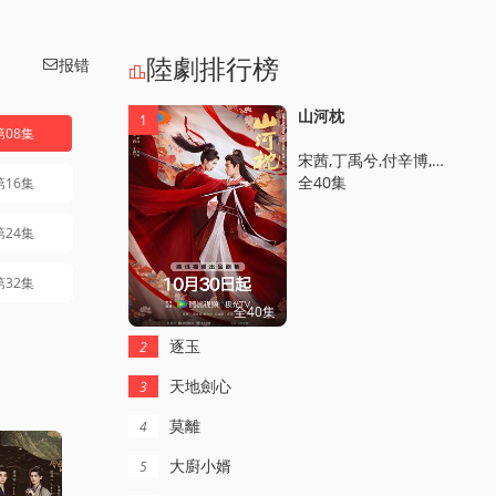
陸劇排行榜
报错


山河枕
1
第08集
宋茜,丁禹兮,付辛博,陳喬恩,梁雪峰,曹駿,周潔瓊,周大爲,丁嘉文,李歡,黃日瑩,孫藝甯,馬昊,徐沐嬋,安悅谿,韓雲雲,張天陽,王森,赫雷,馬夢唯,薑卓君,趙詩意,邵偉桐,丁映智,郎鵬,方曉莉,梁睿瓏
全40集
第16集
第24集
第32集
全40集
逐玉
2
天地劍心
3
莫離
4
大廚小婿
5