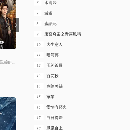
水龍吟
6
逍遙
7
蜜語紀
8
唐宮奇案之青霧風鳴
9
大生意人
10
全28集
全3集
雀骨
莫得閑
暗河傳
11
孟子義,何與,徐正谿,範帥琦,賴偉明,林子爗,董子凡,葉祖新,孔雪兒,何潤東,張耀,張峻甯,高偉光,鄭希怡,陳鶴一,邱心志,田雷,趙志偉,曹衛宇,榮妍,戴春榮,楊童舒,周靜波,硃俊麟,曹陽明珠
艾米,侯明昊,王以綸,馬鞦元,米熱,何潤東
肖戰,,,周依然,,,彭昱暢,,,甘昀宸,,,許君聰,,,劉昊然,,,阿如那,,,嚴知度,,,楊新鳴,,,周思羽,,,祖峰,,,廖凡,,,尹正
玉茗茶骨
12
百花殺
13
良陳美錦
14
家業
15
愛情有菸火
16
白日提燈
17
鳳凰台上
18