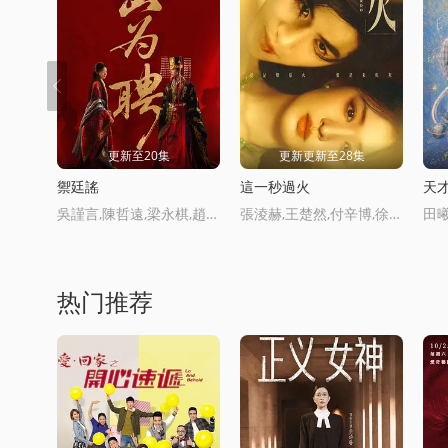
更新至20集
更新更新至28集
禦廷謠
這一秒過火
天
吳謹言,陳哲遠,梁永棋,趙昭儀,張南,郭品超,盛一倫,吳岱融,黃祖鑫,宋麒
張淩赫,王楚然,付辛博,徐振軒
热门推荐