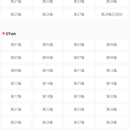
第21集
第22集
第23集
第24集
第25集
第26集
第27集
第28集已完结
SYun
第01集
第02集
第03集
第04集
第05集
第06集
第07集
第08集
第09集
第10集
第11集
第12集
第13集
第14集
第15集
第16集
第17集
第18集
第19集
第20集
第21集
第22集
第23集
第24集
第25集
第26集
第27集
第28集