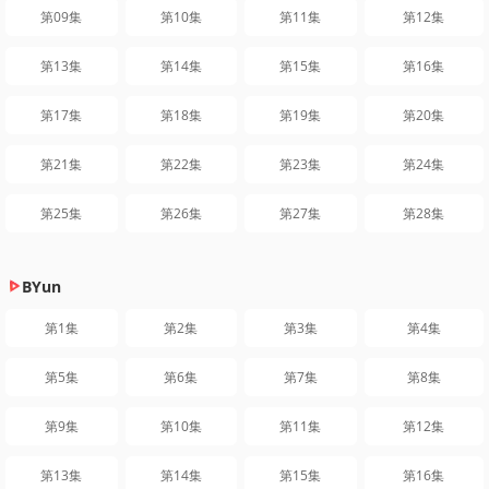
第09集
第10集
第11集
第12集
第13集
第14集
第15集
第16集
第17集
第18集
第19集
第20集
第21集
第22集
第23集
第24集
第25集
第26集
第27集
第28集
BYun
第1集
第2集
第3集
第4集
第5集
第6集
第7集
第8集
第9集
第10集
第11集
第12集
第13集
第14集
第15集
第16集