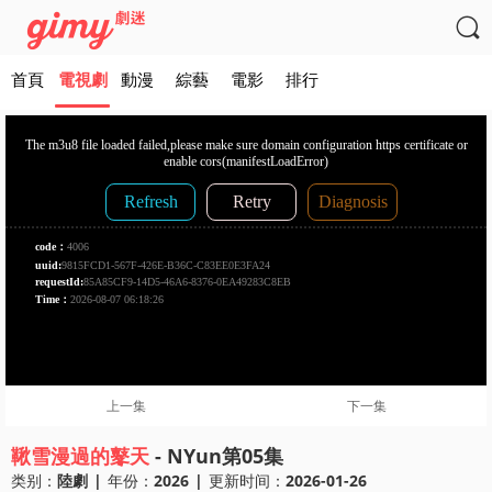

首頁
電視劇
動漫
綜藝
電影
排行
上一集
下一集
鞦雪漫過的鼕天
- NYun第05集
类别：
陸劇
|
年份：
2026
|
更新时间：
2026-01-26