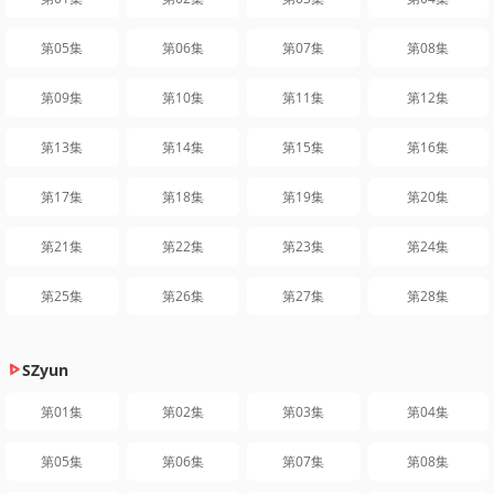
第05集
第06集
第07集
第08集
第09集
第10集
第11集
第12集
第13集
第14集
第15集
第16集
第17集
第18集
第19集
第20集
第21集
第22集
第23集
第24集
第25集
第26集
第27集
第28集
SZyun
第01集
第02集
第03集
第04集
第05集
第06集
第07集
第08集