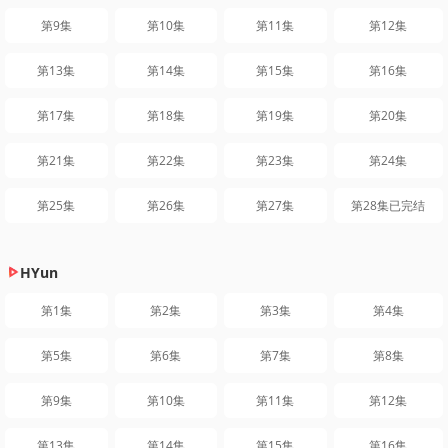
第9集
第10集
第11集
第12集
第13集
第14集
第15集
第16集
第17集
第18集
第19集
第20集
第21集
第22集
第23集
第24集
第25集
第26集
第27集
第28集已完结
HYun
第1集
第2集
第3集
第4集
第5集
第6集
第7集
第8集
第9集
第10集
第11集
第12集
第13集
第14集
第15集
第16集