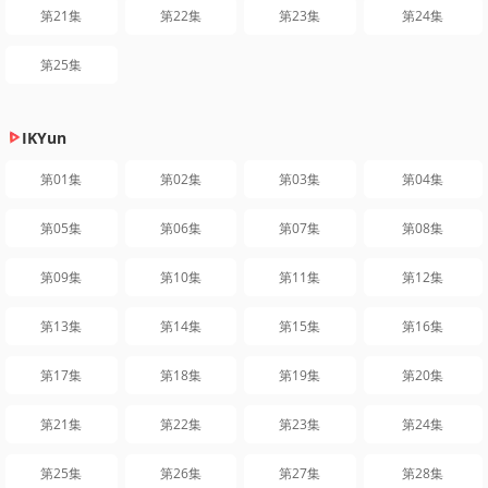
第21集
第22集
第23集
第24集
第25集
IKYun
第01集
第02集
第03集
第04集
第05集
第06集
第07集
第08集
第09集
第10集
第11集
第12集
第13集
第14集
第15集
第16集
第17集
第18集
第19集
第20集
第21集
第22集
第23集
第24集
第25集
第26集
第27集
第28集