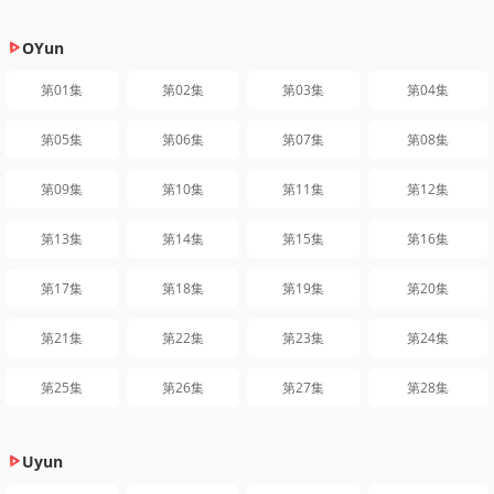
OYun
第01集
第02集
第03集
第04集
第05集
第06集
第07集
第08集
第09集
第10集
第11集
第12集
第13集
第14集
第15集
第16集
第17集
第18集
第19集
第20集
第21集
第22集
第23集
第24集
第25集
第26集
第27集
第28集
Uyun