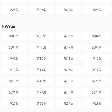
第25集
第26集
第27集
第28集
WYun
第01集
第02集
第03集
第04集
第05集
第06集
第07集
第08集
第09集
第10集
第11集
第12集
第13集
第14集
第15集
第16集
第17集
第18集
第19集
第20集
第21集
第22集
第23集
第24集
第25集
第26集
第27集
第28集