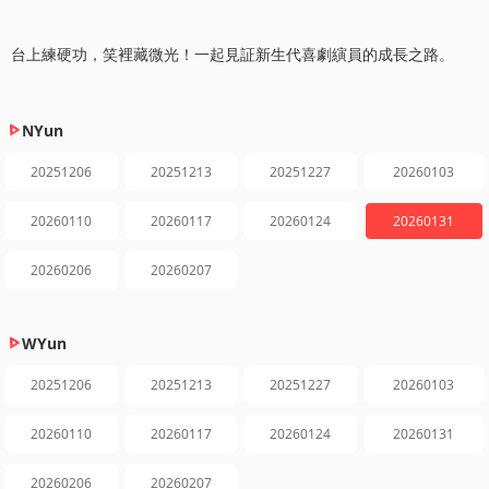
台上練硬功，笑裡藏微光！一起見証新生代喜劇縯員的成長之路。
NYun
20251206
20251213
20251227
20260103
20260110
20260117
20260124
20260131
20260206
20260207
WYun
20251206
20251213
20251227
20260103
20260110
20260117
20260124
20260131
20260206
20260207