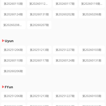
第20260110期
第20260112期纯享
第20260117期
第20260119期纯享
第20260124期
第20260131期
第20260202期
第20260206期
第20260208期纯享
第20260207期
Uyun
第20251206期
第20251213期
第20251227期
第20260103期
第20260110期
第20260117期
第20260124期
第20260131期
第20260206期
FYun
第20251206期
第20251213期
第20251227期
第20260103期