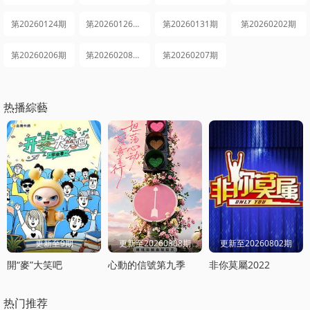
第20260124期
第20260126期纯享
第20260131期
第20260202期
第20260206期
第20260208期纯享
第20260207期
热播綜藝
更新至9期
更新至20260808期
更新至20260802期
開“麥”大笑吧
心動的信號第九季
非你莫屬2022
热门推荐