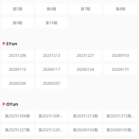
第5期
第6期
第7期
第8期
第9期
第10期
SYun
20251206
20251213
20251227
20260103
20260110
20260117
20260124
20260131
20260206
20260207
OYun
第20251206期
第20251208期纯享
第20251213期
第20251215期纯享
第20251227期
第20251229期纯享
第20260103期
第20260105期纯享