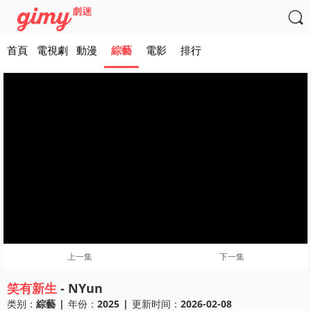

首頁
電視劇
動漫
綜藝
電影
排行
上一集
下一集
笑有新生
- NYun
类别：
綜藝
|
年份：
2025
|
更新时间：
2026-02-08