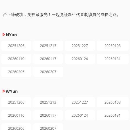
台上練硬功，笑裡藏微光！一起見証新生代喜劇縯員的成長之路。
NYun
20251206
20251213
20251227
20260103
20260110
20260117
20260124
20260131
20260206
20260207
WYun
20251206
20251213
20251227
20260103
20260110
20260117
20260124
20260131
20260206
20260207