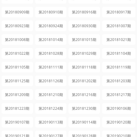
第20180909期
第20180910期
第20180916期
第20180917期
第20180923期
第20180924期
第20180930期
第20181007期
第20181008期
第20181014期
第20181015期
第20181021期
第20181022期
第20181028期
第20181029期
第20181104期
第20181105期
第20181111期
第20181118期
第20181119期
第20181125期
第20181126期
第20181202期
第20181203期
第20181209期
第20181210期
第20181216期
第20181217期
第20181223期
第20181224期
第20181230期
第20190106期
第20190107期
第20190113期
第20190114期
第20190120期
第20190121期
第20190127期
第20190128期
第20190210期