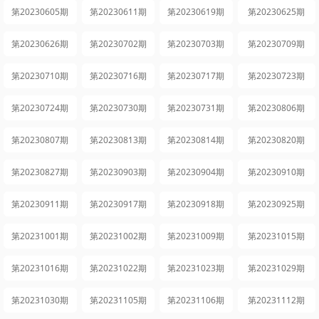
第20230605期
第20230611期
第20230619期
第20230625期
第20230626期
第20230702期
第20230703期
第20230709期
第20230710期
第20230716期
第20230717期
第20230723期
第20230724期
第20230730期
第20230731期
第20230806期
第20230807期
第20230813期
第20230814期
第20230820期
第20230827期
第20230903期
第20230904期
第20230910期
第20230911期
第20230917期
第20230918期
第20230925期
第20231001期
第20231002期
第20231009期
第20231015期
第20231016期
第20231022期
第20231023期
第20231029期
第20231030期
第20231105期
第20231106期
第20231112期