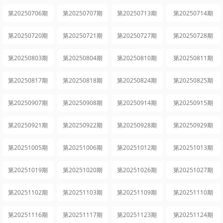
第20250706期
第20250707期
第20250713期
第20250714期
第20250720期
第20250721期
第20250727期
第20250728期
第20250803期
第20250804期
第20250810期
第20250811期
第20250817期
第20250818期
第20250824期
第20250825期
第20250907期
第20250908期
第20250914期
第20250915期
第20250921期
第20250922期
第20250928期
第20250929期
第20251005期
第20251006期
第20251012期
第20251013期
第20251019期
第20251020期
第20251026期
第20251027期
第20251102期
第20251103期
第20251109期
第20251110期
第20251116期
第20251117期
第20251123期
第20251124期