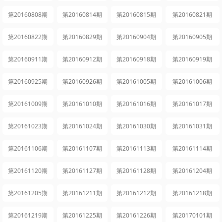
第20160808期
第20160814期
第20160815期
第20160821期
第20160822期
第20160829期
第20160904期
第20160905期
第20160911期
第20160912期
第20160918期
第20160919期
第20160925期
第20160926期
第20161005期
第20161006期
第20161009期
第20161010期
第20161016期
第20161017期
第20161023期
第20161024期
第20161030期
第20161031期
第20161106期
第20161107期
第20161113期
第20161114期
第20161120期
第20161127期
第20161128期
第20161204期
第20161205期
第20161211期
第20161212期
第20161218期
第20161219期
第20161225期
第20161226期
第20170101期