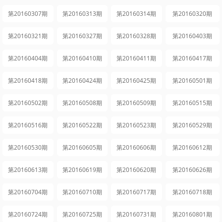
第20160307期
第20160313期
第20160314期
第20160320期
第20160321期
第20160327期
第20160328期
第20160403期
第20160404期
第20160410期
第20160411期
第20160417期
第20160418期
第20160424期
第20160425期
第20160501期
第20160502期
第20160508期
第20160509期
第20160515期
第20160516期
第20160522期
第20160523期
第20160529期
第20160530期
第20160605期
第20160606期
第20160612期
第20160613期
第20160619期
第20160620期
第20160626期
第20160704期
第20160710期
第20160717期
第20160718期
第20160724期
第20160725期
第20160731期
第20160801期