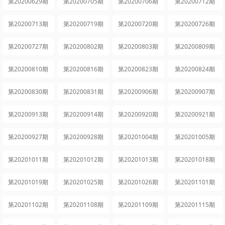
第20200629期
第20200705期
第20200706期
第20200712期
第20200713期
第20200719期
第20200720期
第20200726期
第20200727期
第20200802期
第20200803期
第20200809期
第20200810期
第20200816期
第20200823期
第20200824期
第20200830期
第20200831期
第20200906期
第20200907期
第20200913期
第20200914期
第20200920期
第20200921期
第20200927期
第20200928期
第20201004期
第20201005期
第20201011期
第20201012期
第20201013期
第20201018期
第20201019期
第20201025期
第20201026期
第20201101期
第20201102期
第20201108期
第20201109期
第20201115期