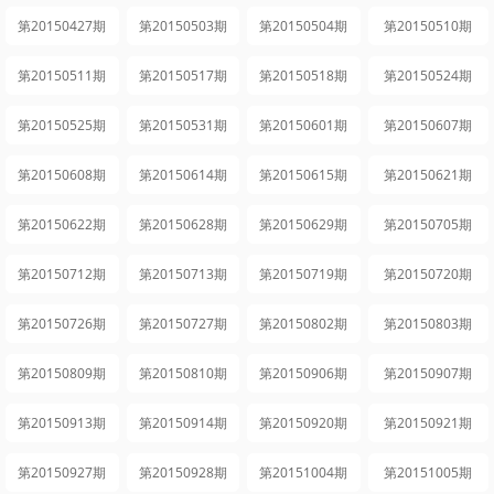
第20150427期
第20150503期
第20150504期
第20150510期
第20150511期
第20150517期
第20150518期
第20150524期
第20150525期
第20150531期
第20150601期
第20150607期
第20150608期
第20150614期
第20150615期
第20150621期
第20150622期
第20150628期
第20150629期
第20150705期
第20150712期
第20150713期
第20150719期
第20150720期
第20150726期
第20150727期
第20150802期
第20150803期
第20150809期
第20150810期
第20150906期
第20150907期
第20150913期
第20150914期
第20150920期
第20150921期
第20150927期
第20150928期
第20151004期
第20151005期