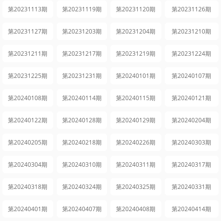
第20231113期
第20231119期
第20231120期
第20231126期
第20231127期
第20231203期
第20231204期
第20231210期
第20231211期
第20231217期
第20231219期
第20231224期
第20231225期
第20231231期
第20240101期
第20240107期
第20240108期
第20240114期
第20240115期
第20240121期
第20240122期
第20240128期
第20240129期
第20240204期
第20240205期
第20240218期
第20240226期
第20240303期
第20240304期
第20240310期
第20240311期
第20240317期
第20240318期
第20240324期
第20240325期
第20240331期
第20240401期
第20240407期
第20240408期
第20240414期