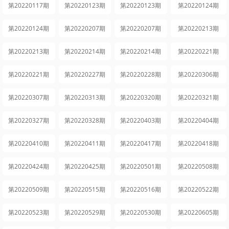
第20220117期
第20220123期
第20220123期
第20220124期
第20220124期
第20220207期
第20220207期
第20220213期
第20220213期
第20220214期
第20220214期
第20220221期
第20220221期
第20220227期
第20220228期
第20220306期
第20220307期
第20220313期
第20220320期
第20220321期
第20220327期
第20220328期
第20220403期
第20220404期
第20220410期
第20220411期
第20220417期
第20220418期
第20220424期
第20220425期
第20220501期
第20220508期
第20220509期
第20220515期
第20220516期
第20220522期
第20220523期
第20220529期
第20220530期
第20220605期