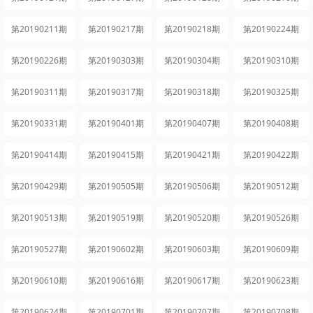
第20190211期
第20190217期
第20190218期
第20190224期
第20190226期
第20190303期
第20190304期
第20190310期
第20190311期
第20190317期
第20190318期
第20190325期
第20190331期
第20190401期
第20190407期
第20190408期
第20190414期
第20190415期
第20190421期
第20190422期
第20190429期
第20190505期
第20190506期
第20190512期
第20190513期
第20190519期
第20190520期
第20190526期
第20190527期
第20190602期
第20190603期
第20190609期
第20190610期
第20190616期
第20190617期
第20190623期
第20190624期
第20190701期
第20190707期
第20190708期