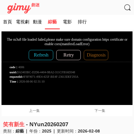

首頁
電視劇
動漫
綜藝
電影
排行
上一集
下一集
笑有新生
- NYun20260207
类别：
綜藝
|
年份：
2025
|
更新时间：
2026-02-08